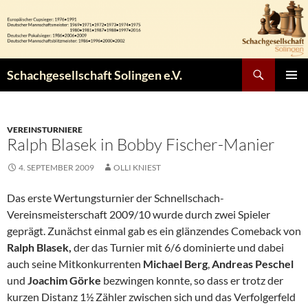
Zum
Inhalt
springen
Suchen
Schachgesellschaft Solingen e.V.
PRIMÄR
MENÜ
VEREINSTURNIERE
Ralph Blasek in Bobby Fischer-Manier
4. SEPTEMBER 2009
OLLI KNIEST
Das erste Wertungsturnier der Schnellschach-
Vereinsmeisterschaft 2009/10 wurde durch zwei Spieler
geprägt. Zunächst einmal gab es ein glänzendes Comeback von
Ralph Blasek,
der das Turnier mit 6/6 dominierte und dabei
auch seine Mitkonkurrenten
Michael Berg
,
Andreas Peschel
und
Joachim Görke
bezwingen konnte, so dass er trotz der
kurzen Distanz 1½ Zähler zwischen sich und das Verfolgerfeld