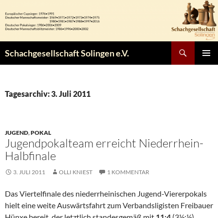
Zum
Inhalt
springen
Suchen
Schachgesellschaft Solingen e.V.
PRIMÄR
MENÜ
Tagesarchiv: 3. Juli 2011
JUGEND
,
POKAL
Jugendpokalteam erreicht Niederrhein-
Halbfinale
3. JULI 2011
OLLI KNIEST
1 KOMMENTAR
Das Viertelfinale des niederrheinischen Jugend-Viererpokals
hielt eine weite Auswärtsfahrt zum Verbandsligisten Freibauer
Hünxe bereit, der letztlich standesgemäß mit
11:4
(3½:½)