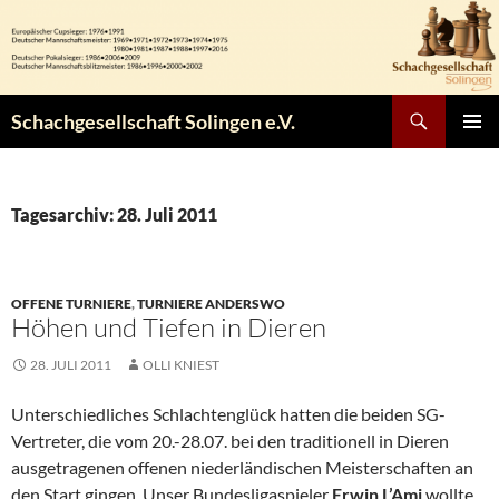
Zum
Inhalt
springen
Suchen
Schachgesellschaft Solingen e.V.
PRIMÄR
MENÜ
Tagesarchiv: 28. Juli 2011
OFFENE TURNIERE
,
TURNIERE ANDERSWO
Höhen und Tiefen in Dieren
28. JULI 2011
OLLI KNIEST
Unterschiedliches Schlachtenglück hatten die beiden SG-
Vertreter, die vom 20.-28.07. bei den traditionell in Dieren
ausgetragenen offenen niederländischen Meisterschaften an
den Start gingen. Unser Bundesligaspieler
Erwin L’Ami
wollte