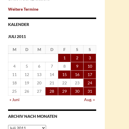
Weitere Termine
KALENDER
JULI 2011
M
D
M
D
F
S
S
1
2
3
4
5
6
7
8
9
10
11
12
13
14
15
16
17
18
19
20
21
22
23
24
25
26
27
28
29
30
31
« Juni
Aug. »
ARCHIV NACH MONATEN
Archiv