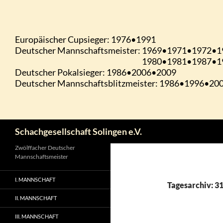
Zum
Inhalt
springen
Suchen
Schachgesellschaft Solingen e.V.
Zwölffacher Deutscher
Mannschaftsmeister
I. MANNSCHAFT
Tagesarchiv: 31
II. MANNSCHAFT
III. MANNSCHAFT