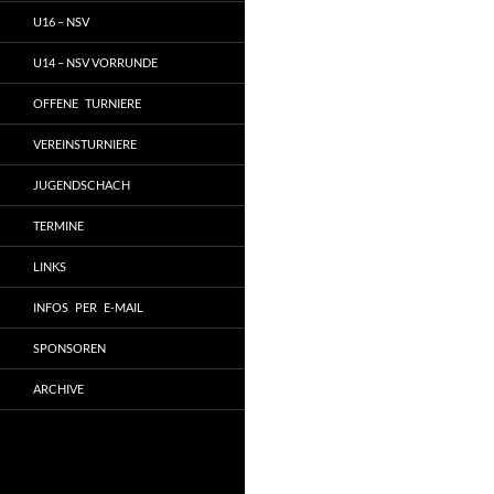
U16 – NSV
U14 – NSV VORRUNDE
OFFENE TURNIERE
VEREINSTURNIERE
JUGENDSCHACH
TERMINE
LINKS
INFOS PER E-MAIL
SPONSOREN
ARCHIVE