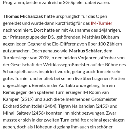
Programm, bei dem zahlreiche SG-Spieler dabei waren.
Thomas Michalczak
hatte ursprünglich für das Open
gemeldet und wurde dann kurzfristig für das
IM-Turnier
nachnominiert. Dort hatte er mit Ausnahme des 14jährigen,
zur Prinzengruppe der DSJ gehörenden, Matthias Blübaum
gegen jeden Gegner eine Elo-Differenz von über 100 Zählern
gutzumachen. Doch genauso wie
Markus Schäfer,
dem
Turniersieger von 2009, in den beiden Vorjahren, offenbar von
der Gesellschaft der Weltklassegroßmeister auf der Bühne des
Schauspielhauses inspiriert wurde, gelang auch Tom ein sehr
gutes Turnier und er blieb bei seinen live übertragenen Partien
ungeschlagen. Bereits in der Auftaktrunde gelang ihm ein
Remis gegen den späteren Turniersieger IM Robin van
Kampen (2519) und auch die teilnehmenden Großmeister
Eckhard Schmittdiel (2484), Tigran Nalbandian (2453) und
Mihail Saltaev (2456) konnten ihn nicht bezwungen. Zwar
musste er sich in der zweiten Turnierhälfte dreimal geschlagen
geben, doch als Höhepunkt gelang ihm auch ein schöner