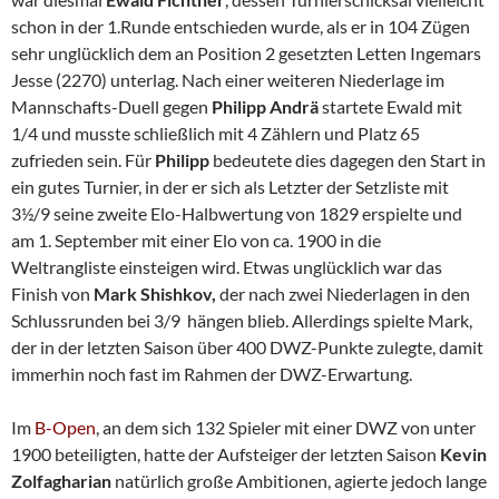
schon in der 1.Runde entschieden wurde, als er in 104 Zügen
sehr unglücklich dem an Position 2 gesetzten Letten Ingemars
Jesse (2270) unterlag. Nach einer weiteren Niederlage im
Mannschafts-Duell gegen
Philipp Andrä
startete Ewald mit
1/4 und musste schließlich mit 4 Zählern und Platz 65
zufrieden sein. Für
Philipp
bedeutete dies dagegen den Start in
ein gutes Turnier, in der er sich als Letzter der Setzliste mit
3½/9 seine zweite Elo-Halbwertung von 1829 erspielte und
am 1. September mit einer Elo von ca. 1900 in die
Weltrangliste einsteigen wird. Etwas unglücklich war das
Finish von
Mark Shishkov,
der nach zwei Niederlagen in den
Schlussrunden bei 3/9 hängen blieb. Allerdings spielte Mark,
der in der letzten Saison über 400 DWZ-Punkte zulegte, damit
immerhin noch fast im Rahmen der DWZ-Erwartung.
Im
B-Open
, an dem sich 132 Spieler mit einer DWZ von unter
1900 beteiligten, hatte der Aufsteiger der letzten Saison
Kevin
Zolfagharian
natürlich große Ambitionen, agierte jedoch lange