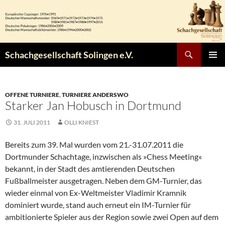
Zum
Inhalt
springen
Suchen
Schachgesellschaft Solingen e.V.
PRIMÄR
MENÜ
OFFENE TURNIERE
,
TURNIERE ANDERSWO
Starker Jan Hobusch in Dortmund
31. JULI 2011
OLLI KNIEST
Bereits zum 39. Mal wurden vom 21.-31.07.2011 die
Dortmunder Schachtage, inzwischen als »Chess Meeting«
bekannt, in der Stadt des amtierenden Deutschen
Fußballmeister ausgetragen. Neben dem GM-Turnier, das
wieder einmal von Ex-Weltmeister Vladimir Kramnik
dominiert wurde, stand auch erneut ein IM-Turnier für
ambitionierte Spieler aus der Region sowie zwei Open auf dem