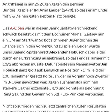
Angriffssieg in nur 26 Zügen gegen den Berliner
Bundesligaspieler IM Arnd Lauber (2478), so dass er am Ende
mit 3½/9 einen guten siebten Platz belegte.
Das
A-Open
war in diesem Jahr qualitativ erschreckend
schwach besetzt, da mit dem Bochumer Mikhail Zaitsev nur
ein GM am Start war. So bot sich vielen Jugendlichen die
Chance, sich in den Vordergrund zu spielen. Leider wurde
unser Jugend-Spitzenbrett
Alexander Hobusch
dabei leider
durch eine Erkrankung ausgebremst, so dass er das Turnier mit
1½/2 abbrechen musste. Dafür spielte sein Namensvetter
Jan
Hobusch
ganz groß auf: Lediglich an Position 71 im Feld der
100 Teilnehmer gesetzt holte Jan, der im Vorjahr noch Zweiter
im B-Open geworden war, gegen ausnahmslos nominell
stärkere Gegner exzellente 5½/9 und konnte als Belohnung
Rang 21 und den Gewinn von 52(!) Elo-Punkten verbuchen.
Nicht so zufrieden nach zuletzt zahlreichen guten Resultaten
war diesmal
Ewald Fichtner
, dessen Turnierschicksal vielleicht