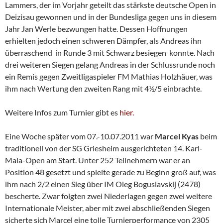
Lammers, der im Vorjahr geteilt das stärkste deutsche Open in
Deizisau gewonnen und in der Bundesliga gegen uns in diesem
Jahr Jan Werle bezwungen hatte. Dessen Hoffnungen
erhielten jedoch einen schweren Dämpfer, als Andreas ihn
überraschend in Runde 3 mit Schwarz besiegen konnte. Nach
drei weiteren Siegen gelang Andreas in der Schlussrunde noch
ein Remis gegen Zweitligaspieler FM Mathias Holzhäuer, was
ihm nach Wertung den zweiten Rang mit 4½/5 einbrachte.
Weitere Infos zum Turnier gibt es
hier.
Eine Woche später vom 07.-10.07.2011 war
Marcel Kyas
beim
traditionell von der SG Griesheim ausgerichteten 14. Karl-
Mala-Open am Start. Unter 252 Teilnehmern war er an
Position 48 gesetzt und spielte gerade zu Beginn groß auf, was
ihm nach 2/2 einen Sieg über IM Oleg Boguslavskij (2478)
bescherte. Zwar folgten zwei Niederlagen gegen zwei weitere
Internationale Meister, aber mit zwei abschließenden Siegen
sicherte sich Marcel eine tolle Turnierperformance von 2305