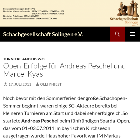
Zum
Inhalt
springen
Suchen
Schachgesellschaft Solingen e.V.
PRIMÄR
MENÜ
TURNIERE ANDERSWO
Open-Erfolge für Andreas Peschel und
Marcel Kyas
17. JULI 2011
OLLI KNIEST
Noch bevor mit den Sommerferien der große Schachopen-
Sommer beginnt, waren einige SG-Akteure bereits bei
kleineren Turnieren am Start und dabei sehr erfolgreich. So
startete
Andreas Peschel
beim fünfründigen Sparda-Open,
das vom 01.-03.07.2011 im bayrischen Kirchseeon
ausgetragen wurde. Haushoher Favorit war IM Markus