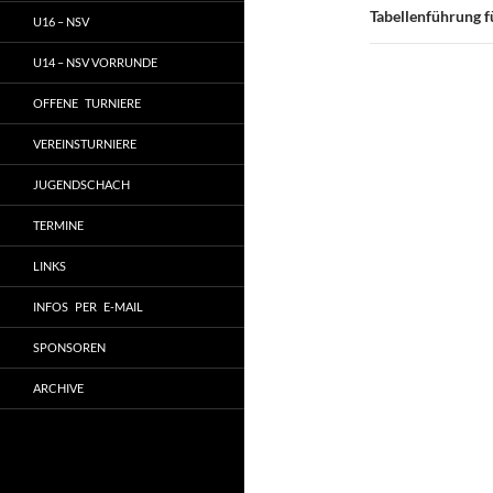
Tabellenführung 
U16 – NSV
U14 – NSV VORRUNDE
OFFENE TURNIERE
VEREINSTURNIERE
JUGENDSCHACH
TERMINE
LINKS
INFOS PER E-MAIL
SPONSOREN
ARCHIVE