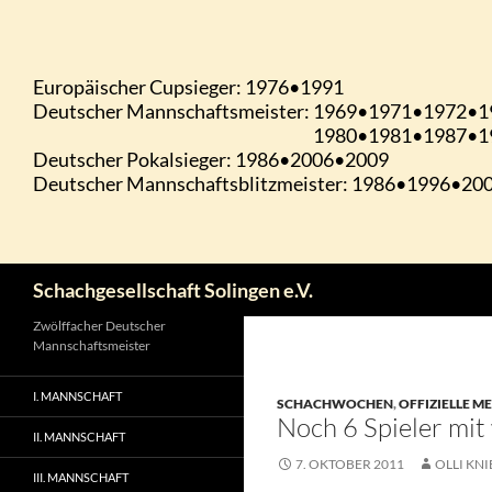
Zum
Inhalt
springen
Suchen
Schachgesellschaft Solingen e.V.
Zwölffacher Deutscher
Mannschaftsmeister
I. MANNSCHAFT
SCHACHWOCHEN
,
OFFIZIELLE M
Noch 6 Spieler mi
II. MANNSCHAFT
7. OKTOBER 2011
OLLI KNI
III. MANNSCHAFT