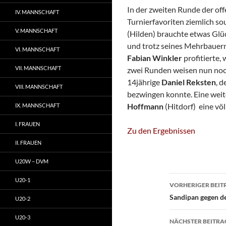
In der zweiten Runde der off
IV. MANNSCHAFT
Turnierfavoriten ziemlich so
V. MANNSCHAFT
(Hilden) brauchte etwas Glüc
und trotz seines Mehrbauer
VI. MANNSCHAFT
Fabian Winkler
profitierte,
VII. MANNSCHAFT
zwei Runden weisen nun noch
14jährige
Daniel Reksten
, d
VIII. MANNSCHAFT
bezwingen konnte. Eine weit
Hoffmann
(Hitdorf) eine völ
IX. MANNSCHAFT
I. FRAUEN
Zu den Ergebnissen
II. FRAUEN
U20W – DVM
Beitragsn
U20-1
VORHERIGER BEIT
Sandipan gegen d
U20-2
U20-3
NÄCHSTER BEITRA