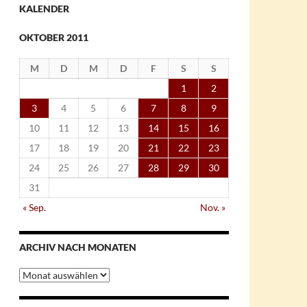
KALENDER
OKTOBER 2011
M
D
M
D
F
S
S
1
2
3
4
5
6
7
8
9
10
11
12
13
14
15
16
17
18
19
20
21
22
23
24
25
26
27
28
29
30
31
« Sep.
Nov. »
ARCHIV NACH MONATEN
Archiv
nach
Monaten