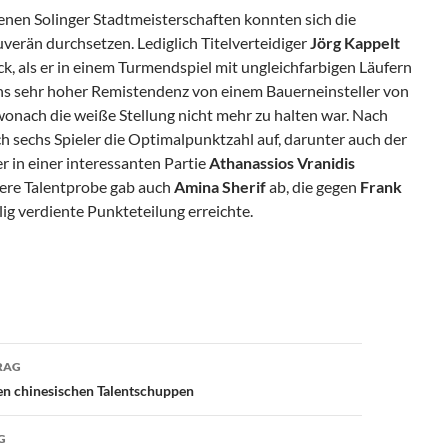
enen Solinger Stadtmeisterschaften konnten sich die
uverän durchsetzen. Lediglich Titelverteidiger
Jörg Kappelt
k, als er in einem Turmendspiel mit ungleichfarbigen Läufern
ns sehr hoher Remistendenz von einem Bauerneinsteller von
 wonach die weiße Stellung nicht mehr zu halten war. Nach
 sechs Spieler die Optimalpunktzahl auf, darunter auch der
er in einer interessanten Partie
Athanassios Vranidis
ere Talentprobe gab auch
Amina Sherif
ab, die gegen
Frank
lig verdiente Punkteteilung erreichte.
avigation
RAG
en chinesischen Talentschuppen
G