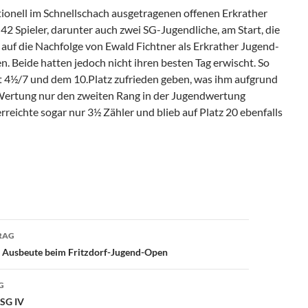
tionell im Schnellschach ausgetragenen offenen Erkrather
2 Spieler, darunter auch zwei SG-Jugendliche, am Start, die
auf die Nachfolge von Ewald Fichtner als Erkrather Jugend-
 Beide hatten jedoch nicht ihren besten Tag erwischt. So
 4½/7 und dem 10.Platz zufrieden geben, was ihm aufgrund
Wertung nur den zweiten Rang in der Jugendwertung
rreichte sogar nur 3½ Zähler und blieb auf Platz 20 ebenfalls
avigation
RAG
e Ausbeute beim Fritzdorf-Jugend-Open
G
ESG IV