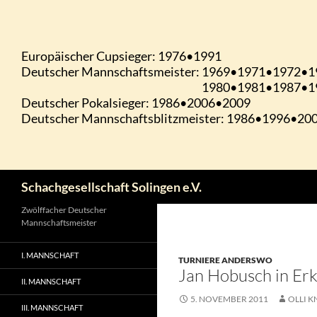
Zum
Inhalt
springen
Suchen
Schachgesellschaft Solingen e.V.
Zwölffacher Deutscher
Mannschaftsmeister
I. MANNSCHAFT
TURNIERE ANDERSWO
Jan Hobusch in Erk
II. MANNSCHAFT
5. NOVEMBER 2011
OLLI K
III. MANNSCHAFT