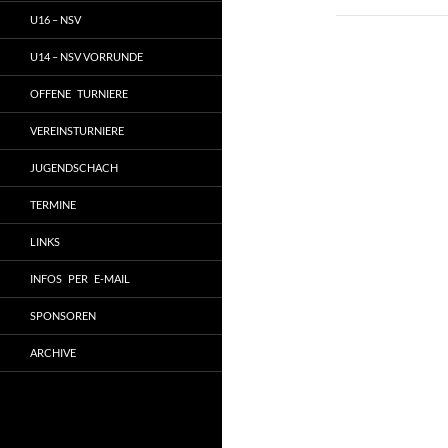
U16 – NSV
U14 – NSV VORRUNDE
OFFENE TURNIERE
VEREINSTURNIERE
JUGENDSCHACH
TERMINE
LINKS
INFOS PER E-MAIL
SPONSOREN
ARCHIVE