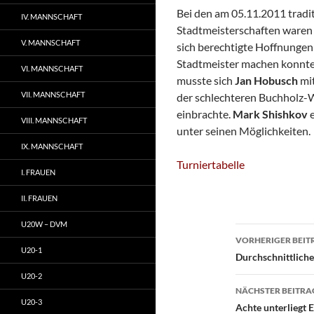
Bei den am 05.11.2011 tradi
IV. MANNSCHAFT
Stadtmeisterschaften waren 4
V. MANNSCHAFT
sich berechtigte Hoffnungen 
Stadtmeister machen konnten.
VI. MANNSCHAFT
musste sich
Jan Hobusch
mit
VII. MANNSCHAFT
der schlechteren Buchholz-
einbrachte.
Mark Shishkov
e
VIII. MANNSCHAFT
unter seinen Möglichkeiten.
IX. MANNSCHAFT
Turniertabelle
I. FRAUEN
II. FRAUEN
U20W – DVM
Beitragsn
VORHERIGER BEIT
U20-1
Durchschnittlich
U20-2
NÄCHSTER BEITRA
U20-3
Achte unterliegt 