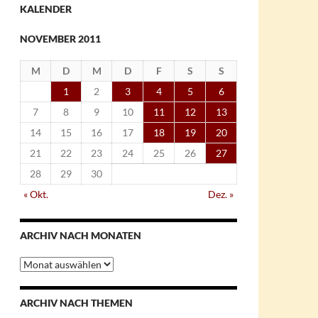
KALENDER
NOVEMBER 2011
M
D
M
D
F
S
S
1
2
3
4
5
6
7
8
9
10
11
12
13
14
15
16
17
18
19
20
21
22
23
24
25
26
27
28
29
30
« Okt.
Dez. »
ARCHIV NACH MONATEN
Archiv
nach
Monaten
ARCHIV NACH THEMEN