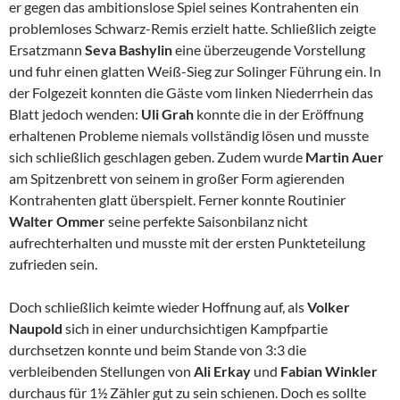
er gegen das ambitionslose Spiel seines Kontrahenten ein
problemloses Schwarz-Remis erzielt hatte. Schließlich zeigte
Ersatzmann
Seva Bashylin
eine überzeugende Vorstellung
und fuhr einen glatten Weiß-Sieg zur Solinger Führung ein. In
der Folgezeit konnten die Gäste vom linken Niederrhein das
Blatt jedoch wenden:
Uli Grah
konnte die in der Eröffnung
erhaltenen Probleme niemals vollständig lösen und musste
sich schließlich geschlagen geben. Zudem wurde
Martin Auer
am Spitzenbrett von seinem in großer Form agierenden
Kontrahenten glatt überspielt. Ferner konnte Routinier
Walter Ommer
seine perfekte Saisonbilanz nicht
aufrechterhalten und musste mit der ersten Punkteteilung
zufrieden sein.
Doch schließlich keimte wieder Hoffnung auf, als
Volker
Naupold
sich in einer undurchsichtigen Kampfpartie
durchsetzen konnte und beim Stande von 3:3 die
verbleibenden Stellungen von
Ali Erkay
und
Fabian Winkler
durchaus für 1½ Zähler gut zu sein schienen. Doch es sollte