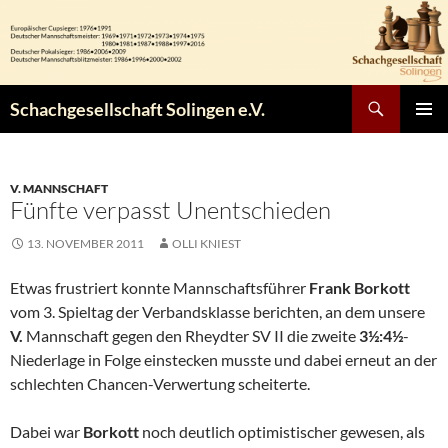
Zum
Inhalt
springen
Suchen
Schachgesellschaft Solingen e.V.
PRIMÄR
MENÜ
V. MANNSCHAFT
Fünfte verpasst Unentschieden
13. NOVEMBER 2011
OLLI KNIEST
Etwas frustriert konnte Mannschaftsführer
Frank Borkott
vom 3. Spieltag der Verbandsklasse berichten, an dem unsere
V.
Mannschaft gegen den Rheydter SV II die zweite
3½:4½
-
Niederlage in Folge einstecken musste und dabei erneut an der
schlechten Chancen-Verwertung scheiterte.
Dabei war
Borkott
noch deutlich optimistischer gewesen, als