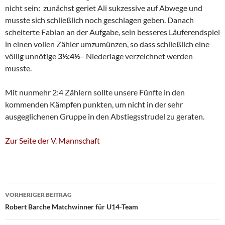
nicht sein: zunächst geriet Ali sukzessive auf Abwege und
musste sich schließlich noch geschlagen geben. Danach
scheiterte Fabian an der Aufgabe, sein besseres Läuferendspiel
in einen vollen Zähler umzumünzen, so dass schließlich eine
völlig unnötige
3½:4½
– Niederlage verzeichnet werden
musste.
Mit nunmehr 2:4 Zählern sollte unsere Fünfte in den
kommenden Kämpfen punkten, um nicht in der sehr
ausgeglichenen Gruppe in den Abstiegsstrudel zu geraten.
Zur Seite der V. Mannschaft
Beitragsnavigation
VORHERIGER BEITRAG
Robert Barche Matchwinner für U14-Team