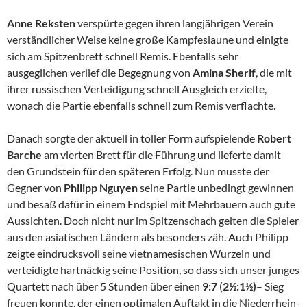
Anne Reksten
verspürte gegen ihren langjährigen Verein
verständlicher Weise keine große Kampfeslaune und einigte
sich am Spitzenbrett schnell Remis. Ebenfalls sehr
ausgeglichen verlief die Begegnung von
Amina Sherif
, die mit
ihrer russischen Verteidigung schnell Ausgleich erzielte,
wonach die Partie ebenfalls schnell zum Remis verflachte.
Danach sorgte der aktuell in toller Form aufspielende
Robert
Barche
am vierten Brett für die Führung und lieferte damit
den Grundstein für den späteren Erfolg. Nun musste der
Gegner von
Philipp Nguyen
seine Partie unbedingt gewinnen
und besaß dafür in einem Endspiel mit Mehrbauern auch gute
Aussichten. Doch nicht nur im Spitzenschach gelten die Spieler
aus den asiatischen Ländern als besonders zäh. Auch Philipp
zeigte eindrucksvoll seine vietnamesischen Wurzeln und
verteidigte hartnäckig seine Position, so dass sich unser junges
Quartett nach über 5 Stunden über einen
9:7
(
2½:1½)
– Sieg
freuen konnte, der einen optimalen Auftakt in die Niederrhein-