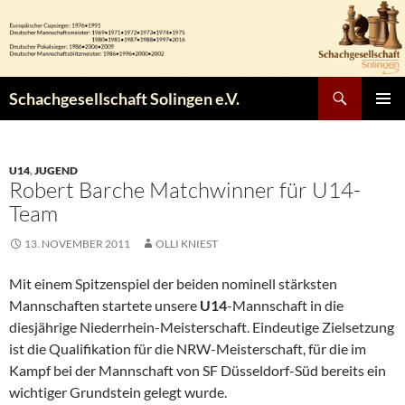
Zum
Inhalt
springen
Suchen
Schachgesellschaft Solingen e.V.
PRIMÄR
MENÜ
U14
,
JUGEND
Robert Barche Matchwinner für U14-
Team
13. NOVEMBER 2011
OLLI KNIEST
Mit einem Spitzenspiel der beiden nominell stärksten
Mannschaften startete unsere
U14
-Mannschaft in die
diesjährige Niederrhein-Meisterschaft. Eindeutige Zielsetzung
ist die Qualifikation für die NRW-Meisterschaft, für die im
Kampf bei der Mannschaft von SF Düsseldorf-Süd bereits ein
wichtiger Grundstein gelegt wurde.