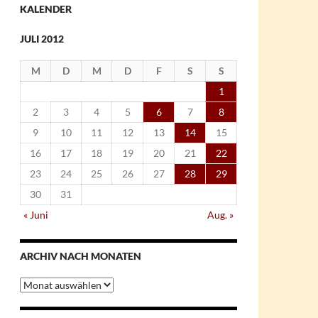
KALENDER
JULI 2012
M
D
M
D
F
S
S
1
2
3
4
5
6
7
8
9
10
11
12
13
14
15
16
17
18
19
20
21
22
23
24
25
26
27
28
29
30
31
« Juni
Aug. »
ARCHIV NACH MONATEN
Archiv
nach
Monaten