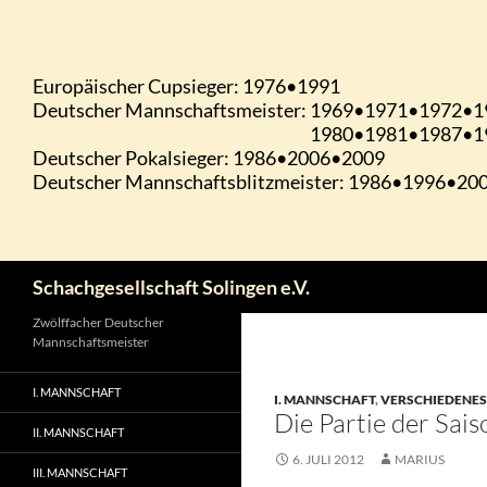
Zum
Inhalt
springen
Suchen
Schachgesellschaft Solingen e.V.
Zwölffacher Deutscher
Mannschaftsmeister
I. MANNSCHAFT
I. MANNSCHAFT
,
VERSCHIEDENES
Die Partie der Sais
II. MANNSCHAFT
6. JULI 2012
MARIUS
III. MANNSCHAFT