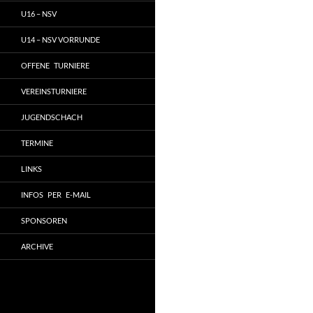
U16 – NSV
U14 – NSV VORRUNDE
OFFENE TURNIERE
VEREINSTURNIERE
JUGENDSCHACH
TERMINE
LINKS
INFOS PER E-MAIL
SPONSOREN
ARCHIVE