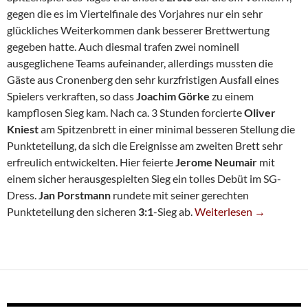
gegen die es im Viertelfinale des Vorjahres nur ein sehr
glückliches Weiterkommen dank besserer Brettwertung
gegeben hatte. Auch diesmal trafen zwei nominell
ausgeglichene Teams aufeinander, allerdings mussten die
Gäste aus Cronenberg den sehr kurzfristigen Ausfall eines
Spielers verkraften, so dass
Joachim Görke
zu einem
kampflosen Sieg kam. Nach ca. 3 Stunden forcierte
Oliver
Kniest
am Spitzenbrett in einer minimal besseren Stellung die
Punkteteilung, da sich die Ereignisse am zweiten Brett sehr
erfreulich entwickelten. Hier feierte
Jerome Neumair
mit
einem sicher herausgespielten Sieg ein tolles Debüt im SG-
Dress.
Jan Porstmann
rundete mit seiner gerechten
Zwei Pokal-Teams Weit
Punkteteilung den sicheren
3:1
-Sieg ab.
Weiterlesen
→