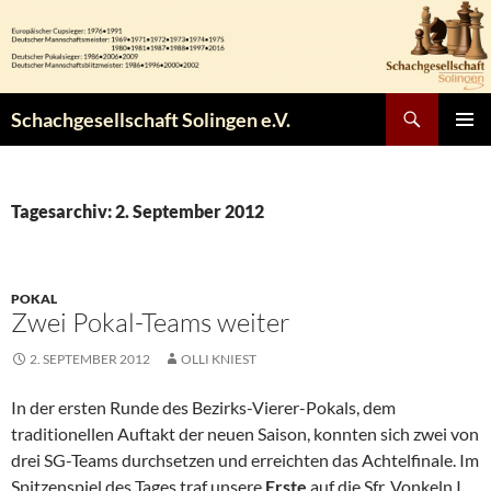
Zum
Inhalt
springen
Suchen
Schachgesellschaft Solingen e.V.
PRIMÄR
MENÜ
Tagesarchiv: 2. September 2012
POKAL
Zwei Pokal-Teams weiter
2. SEPTEMBER 2012
OLLI KNIEST
In der ersten Runde des Bezirks-Vierer-Pokals, dem
traditionellen Auftakt der neuen Saison, konnten sich zwei von
drei SG-Teams durchsetzen und erreichten das Achtelfinale. Im
Spitzenspiel des Tages traf unsere
Erste
auf die Sfr. Vonkeln I,