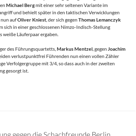
ten
Michael Berg
mit einer sehr seltenen Variante im
ngriff und behielt später in den taktischen Verwicklungen
t nun auf
Oliver Kniest
, der sich gegen
Thomas Lemanczyk
 sich in einer geschlossenen Nimzo-Indisch-Stellung
as weiße Läuferpaar ergaben.
lger des Führungsquartetts,
Markus Mentzel
, gegen
Joachim
eiden verlustpunktfrei Führenden nun einen vollen Zähler
ge Verfolgergruppe mit 3/4, so dass auch in der zweiten
ng gesorgt ist.
ung gegen die Schachfreunde Berlin