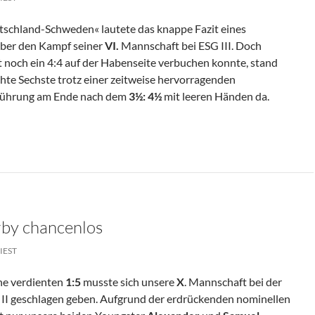
utschland-Schweden« lautete das knappe Fazit eines
ber den Kampf seiner
VI.
Mannschaft bei ESG III. Doch
noch ein 4:4 auf der Habenseite verbuchen konnte, stand
hte Sechste trotz einer zeitweise hervorragenden
 Führung am Ende nach dem
3½: 4½
mit leeren Händen da.
klich
rby chancenlos
IEST
he verdienten
1:5
musste sich unsere
X
. Mannschaft bei der
II geschlagen geben. Aufgrund der erdrückenden nominellen