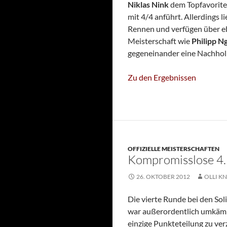
Niklas Nink
dem Topfavoriten
mit 4/4 anführt. Allerdings l
Rennen und verfügen über eb
Meisterschaft wie
Philipp N
gegeneinander eine Nachholp
Zu den Ergebnissen
OFFIZIELLE MEISTERSCHAFTEN
Kompromisslose 4.
26. OKTOBER 2012
OLLI KN
Die vierte Runde bei den So
war außerordentlich umkämpft
einzige Punkteteilung zu ve