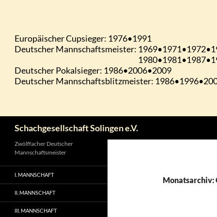
Zum
Inhalt
springen
Suchen
Schachgesellschaft Solingen e.V.
Zwölffacher Deutscher
Mannschaftsmeister
I. MANNSCHAFT
Monatsarchiv:
II. MANNSCHAFT
III. MANNSCHAFT