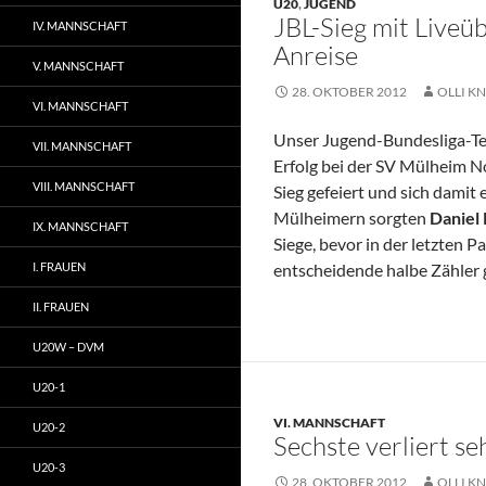
U20
,
JUGEND
JBL-Sieg mit Liveü
IV. MANNSCHAFT
Anreise
V. MANNSCHAFT
28. OKTOBER 2012
OLLI KN
VI. MANNSCHAFT
Unser Jugend-Bundesliga-Te
VII. MANNSCHAFT
Erfolg bei der SV Mülheim N
VIII. MANNSCHAFT
Sieg gefeiert und sich damit 
Mülheimern sorgten
Daniel
IX. MANNSCHAFT
Siege, bevor in der letzten 
I. FRAUEN
entscheidende halbe Zähler 
II. FRAUEN
U20W – DVM
U20-1
VI. MANNSCHAFT
U20-2
Sechste verliert se
U20-3
28. OKTOBER 2012
OLLI KN