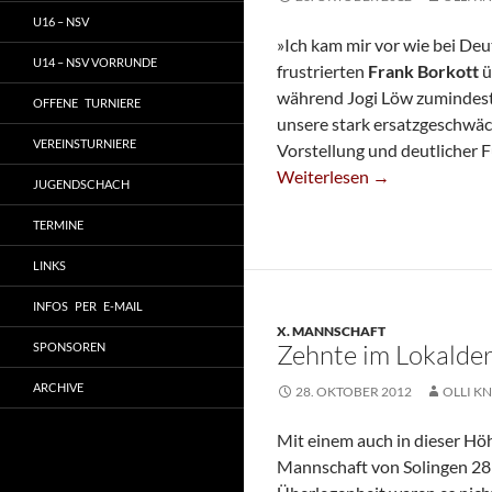
U16 – NSV
»Ich kam mir vor wie bei De
U14 – NSV VORRUNDE
frustrierten
Frank Borkott
ü
während Jogi Löw zumindest 
OFFENE TURNIERE
unsere stark ersatzgeschwäc
VEREINSTURNIERE
Vorstellung und deutlicher
Sechste Verliert Sehr Unglüc
Weiterlesen
→
JUGENDSCHACH
TERMINE
LINKS
INFOS PER E-MAIL
X. MANNSCHAFT
Zehnte im Lokalde
SPONSOREN
ARCHIVE
28. OKTOBER 2012
OLLI KN
Mit einem auch in dieser Hö
Mannschaft von Solingen 28 