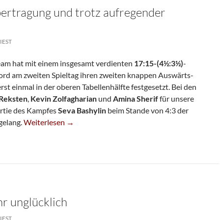
bertragung und trotz aufregender
IEST
am hat mit einem insgesamt verdienten
17:15-(4½:3½)
-
ord am zweiten Spieltag ihren zweiten knappen Auswärts-
erst einmal in der oberen Tabellenhälfte festgesetzt. Bei den
 Reksten
,
Kevin Zolfagharian
und
Amina
Sherif
für unsere
Partie des Kampfes
Seva Bashylin
beim Stande von 4:3 der
JBL-Sieg Mit Liveübertragung Und Trotz Aufregender Anre
gelang.
Weiterlesen
→
hr unglücklich
IEST