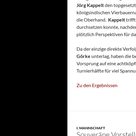
Jörg Kappelt
den topgesetz
königsindischen Vierbauerna
die Oberhand.
Kappelt
triff
durchsetzen konnte, nachdem
plötzlich Perspektiven für d
Da der einzige direkte Verfo
Görke
unterlag, haben die b
Vorsprung auf eine achtköpfi
Turnierhälfte für viel Spannu
Zu den Ergebnissen
I. MANNSCHAFT
Souveräne Vorstell