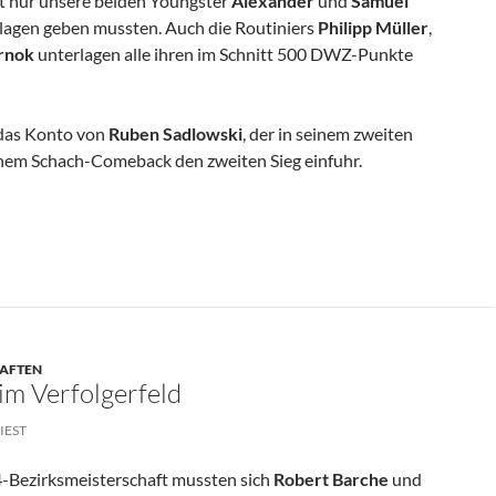
t nur unsere beiden Youngster
Alexander
und
Samuel
chlagen geben mussten. Auch die Routiniers
Philipp Müller
,
rnok
unterlagen alle ihren im Schnitt 500 DWZ-Punkte
 das Konto von
Ruben Sadlowski
, der in seinem zweiten
em Schach-Comeback den zweiten Sieg einfuhr.
HAFTEN
im Verfolgerfeld
IEST
4-Bezirksmeisterschaft mussten sich
Robert Barche
und