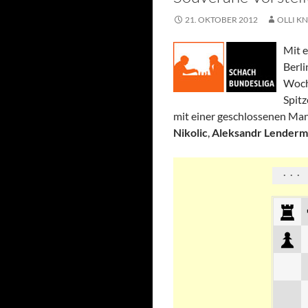
21. OKTOBER 2012
OLLI KN
Mit 
Berli
Woche
Spitz
mit einer geschlossenen Man
Nikolic
,
Aleksandr Lender