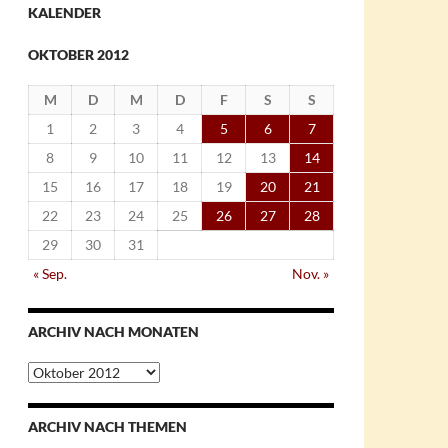
KALENDER
OKTOBER 2012
M
D
M
D
F
S
S
1
2
3
4
5
6
7
8
9
10
11
12
13
14
15
16
17
18
19
20
21
22
23
24
25
26
27
28
29
30
31
« Sep.
Nov. »
ARCHIV NACH MONATEN
Archiv
nach
Monaten
ARCHIV NACH THEMEN