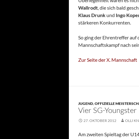
Überlegenheit waren es nich
Wallrodt
, die sich bald ges
Klaus Drunk
und
Ingo Kope
stärkeren Konkurrenten.
So ging der Ehrentreffer auf
Mannschaftskampf nach sein
Zur Seite der X. Mannschaft
JUGEND
,
OFFIZIELLE MEISTERSC
Vier SG-Youngster 
27. OKTOBER 2012
OLLI KN
Am zweiten Spieltag der U1