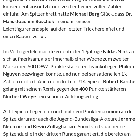
konsequent ausnutzte und verdient einen vollen Zähler
einfuhr. Am Spitzenbrett hatte
Michael Berg
Glück, dass
Dr.
Hans-Joachim Boschek
in einem remisen
Leichtfigurenendspiel auf den letzten Trick hereinfiel und
einen Bauern verlor.
Im Verfolgerfeld machte erneute der 13jährige
Niklas Nink
auf
sich aufmerksam, als er innerhalb einer Woche zum zweiten
Mal seinen 600 DWZ-Punkte stärkeren Teamkollegen
Philipp
Nguyen
bezwingen konnte, und nun bei sensationellen 1½
Zählern notiert. Auch dem dritten U14-Spieler
Robert Barche
gelang mit seinem Remis gegen den 400 Punkte stärkeren
Norbert Weyer
ein schöner Achtungserfolg.
Acht Spieler liegen nun noch mit dem Punktemaximum an der
Spitze, darunter auch die Jugend-Bundesliga-Akteure
Jerome
Neumair
und
Kevin Zolfagharian
. Somit sind spannende
Spitzenduelle in der dritten Runde garantiert, die bereits am