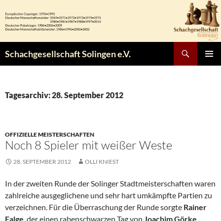
Zum
Inhalt
springen
Suchen
Schachgesellschaft Solingen e.V.
PRIMÄR
MENÜ
Tagesarchiv: 28. September 2012
OFFIZIELLE MEISTERSCHAFTEN
Noch 8 Spieler mit weißer Weste
28. SEPTEMBER 2012
OLLI KNIEST
In der zweiten Runde der Solinger Stadtmeisterschaften waren
zahlreiche ausgeglichene und sehr hart umkämpfte Partien zu
verzeichnen. Für die Überraschung der Runde sorgte
Rainer
Falge
, der einen rabenschwarzen Tag von
Joachim Görke