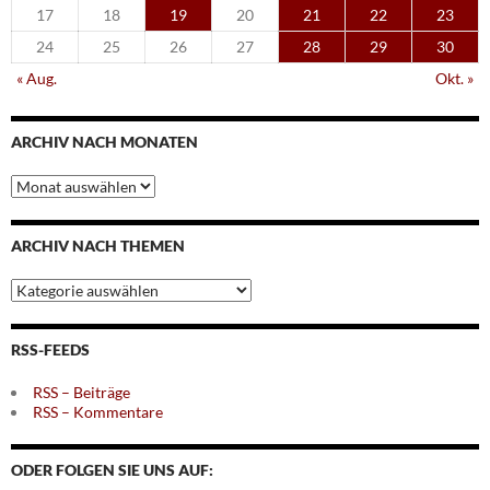
17
18
19
20
21
22
23
24
25
26
27
28
29
30
« Aug.
Okt. »
ARCHIV NACH MONATEN
Archiv
nach
Monaten
ARCHIV NACH THEMEN
Archiv
nach
Themen
RSS-FEEDS
RSS – Beiträge
RSS – Kommentare
ODER FOLGEN SIE UNS AUF: