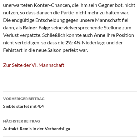
unerwarteten Konter-Chancen, die ihm sein Gegner bot, nicht
nutzen, so dass danach die Partie nicht mehr zu halten war.
Die endgültige Entscheidung gegen unsere Mannschaft fiel
dann, als
Rainer Falge
seine vielversprechende Stellung zum
Verlust verpatzte. Schließlich konnte auch
Anne
ihre Position
nicht verteidigen, so dass die
2½: 4½
-Niederlage und der
Fehlstart in die neue Saison perfekt war.
Zur Seite der VI. Mannschaft
Beitragsnavigation
VORHERIGER BEITRAG
Siebte startet mit 4:4
NÄCHSTER BEITRAG
Auftakt-Remis in der Verbandsliga