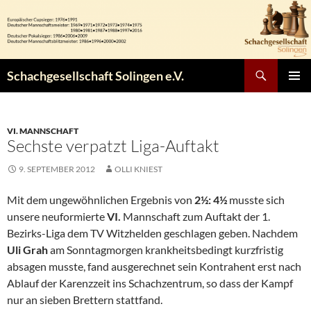
Zum
Inhalt
springen
Suchen
Schachgesellschaft Solingen e.V.
PRIMÄR
MENÜ
VI. MANNSCHAFT
Sechste verpatzt Liga-Auftakt
9. SEPTEMBER 2012
OLLI KNIEST
Mit dem ungewöhnlichen Ergebnis von
2½: 4½
musste sich
unsere neuformierte
VI.
Mannschaft zum Auftakt der 1.
Bezirks-Liga dem TV Witzhelden geschlagen geben. Nachdem
Uli Grah
am Sonntagmorgen krankheitsbedingt kurzfristig
absagen musste, fand ausgerechnet sein Kontrahent erst nach
Ablauf der Karenzzeit ins Schachzentrum, so dass der Kampf
nur an sieben Brettern stattfand.