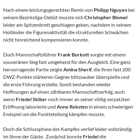
Nach einem leistungsgerechten Remis von
Philipp Nguyen
bei
seinem Bezirksliga-Debüt musste sich
Christopher Blomel
leider am Spitzenbrett geschlagen geben, nachdem in seinem
Holländer die Figurenaktivität die strukturellen Schwächen
nicht hinreichend kompensieren konnte.
Doch Mannschaftsführer
Frank Borkott
sorgte mit einem
souveränen Sieg fast umgehend für den Ausgleich. Eine ganz
hervorragende Partie zeigte
Amina
Sherif
, die ihren fast 200
DWZ-Punkte stärkeren Gegner blitzsauber überspielte und
die erste Führung erzielte. Somit bestanden wieder
Hoffnungen auf einen zählbaren Mannschaftserfolg, auch
wenn
Friedel Skiber
noch immer an seiner völlig verpatzten
Eröffnung laborierte und
Anne Reksten
in einem schwierigen
Endspiel um die Punkteteilung kämpfen musste.
Doch die Schlussphase des Kampfes verlief leider vollständig
im Sinne der Gäste. Zunächst konnte
Friedel
die