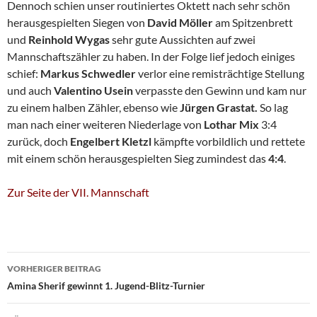
Dennoch schien unser routiniertes Oktett nach sehr schön
herausgespielten Siegen von
David Möller
am Spitzenbrett
und
Reinhold Wygas
sehr gute Aussichten auf zwei
Mannschaftszähler zu haben. In der Folge lief jedoch einiges
schief:
Markus Schwedler
verlor eine remisträchtige Stellung
und auch
Valentino Usein
verpasste den Gewinn und kam nur
zu einem halben Zähler, ebenso wie
Jürgen Grastat.
So lag
man nach einer weiteren Niederlage von
Lothar Mix
3:4
zurück, doch
Engelbert Kletzl
kämpfte vorbildlich und rettete
mit einem schön herausgespielten Sieg zumindest das
4:4
.
Zur Seite der VII. Mannschaft
Beitragsnavigation
VORHERIGER BEITRAG
Amina Sherif gewinnt 1. Jugend-Blitz-Turnier