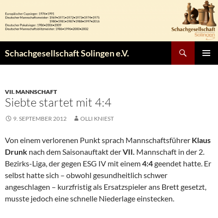
Zum
Inhalt
springen
Suchen
Schachgesellschaft Solingen e.V.
PRIMÄR
MENÜ
VII. MANNSCHAFT
Siebte startet mit 4:4
9. SEPTEMBER 2012
OLLI KNIEST
Von einem verlorenen Punkt sprach Mannschaftsführer
Klaus
Drunk
nach dem Saisonauftakt der
VII.
Mannschaft in der 2.
Bezirks-Liga, der gegen ESG IV mit einem
4:4
geendet hatte. Er
selbst hatte sich – obwohl gesundheitlich schwer
angeschlagen – kurzfristig als Ersatzspieler ans Brett gesetzt,
musste jedoch eine schnelle Niederlage einstecken.