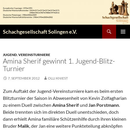
Zum
Inhalt
springen
Suchen
Schachgesellschaft Solingen e.V.
PRIMÄR
MENÜ
JUGEND
,
VEREINSTURNIERE
Amina Sherif gewinnt 1. Jugend-Blitz-
Turnier
7. SEPTEMBER 2012
OLLI KNIEST
Zum Auftakt der Jugend-Vereinsturniere kam es beim ersten
Blitzturnier der Saison in Abwesenheit von Kevin Zolfagharian
zu einem Duell zwischen
Amina Sherif
und
Jan Porstmann
.
Beide trennten sich im direkten Duell unentschieden, doch
dann erhielt Amina familiäre Schützenhilfe durch ihren kleinen
Bruder
Malik
, der Jan eine weitere Punkteteilung abknöpfen