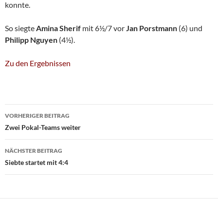
konnte.
So siegte
Amina Sherif
mit 6½/7 vor
Jan Porstmann
(6) und
Philipp Nguyen
(4½).
Zu den Ergebnissen
Beitragsnavigation
VORHERIGER BEITRAG
Zwei Pokal-Teams weiter
NÄCHSTER BEITRAG
Siebte startet mit 4:4