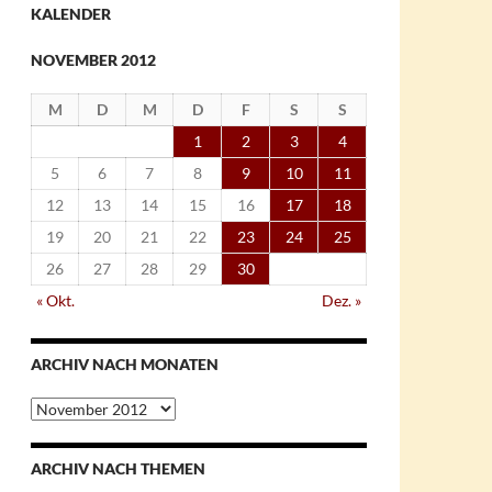
KALENDER
NOVEMBER 2012
M
D
M
D
F
S
S
1
2
3
4
5
6
7
8
9
10
11
12
13
14
15
16
17
18
19
20
21
22
23
24
25
26
27
28
29
30
« Okt.
Dez. »
ARCHIV NACH MONATEN
Archiv
nach
Monaten
ARCHIV NACH THEMEN