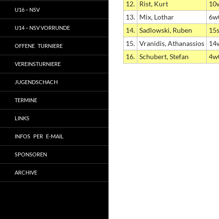
12.
Rist, Kurt
10
U16 – NSV
13.
Mix, Lothar
6w
U14 – NSV VORRUNDE
14.
Sadlowski, Ruben
15
15.
Vranidis, Athanassios
14
OFFENE TURNIERE
16.
Schubert, Stefan
4w
VEREINSTURNIERE
JUGENDSCHACH
TERMINE
LINKS
INFOS PER E-MAIL
SPONSOREN
ARCHIVE