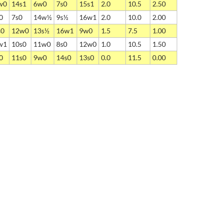
w0
14s1
6w0
7s0
15s1
2.0
10.5
2.50
0
7s0
14w½
9s½
16w1
2.0
10.0
2.00
s0
12w0
13s½
16w1
9w0
1.5
7.5
1.00
w1
10s0
11w0
8s0
12w0
1.0
10.5
1.50
0
11s0
9w0
14s0
13s0
0.0
11.5
0.00