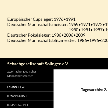
Zum
Inhalt
springen
Suchen
Schachgesellschaft Solingen e.V.
Zwölffacher Deutscher
Mannschaftsmeister
I. MANNSCHAFT
Tagesarchiv: 2
II. MANNSCHAFT
III. MANNSCHAFT