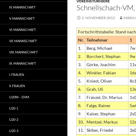
VEREINSTURNIERE
Schnellschach-VM, 
IV. MANNSCHAFT
2. NOVEMBER 2012
MARIU
V. MANNSCHAFT
VI. MANNSCHAFT
Fortschrittstabelle: Stand nach
Nr.
Teilnehmer
1
VII. MANNSCHAFT
1.
Berg, Michael
7w
VIII. MANNSCHAFT
2.
Borchert, Stephan
9w
IX. MANNSCHAFT
3.
Görke, Joachim
11
4.
Winkler, Fabian
16
I. FRAUEN
5.
Kniest, Oliver
8s
II. FRAUEN
6.
Grah, Uli
13
7.
Fränzel, Dr. Marius
1s
U20W – DVM
8.
Falge, Rainer
5w
U20-1
9.
Kaiser, Stephan
2s
U20-2
10.
Mentzel, Markus
12
11.
Skiber, Friedel
3s
U20-3