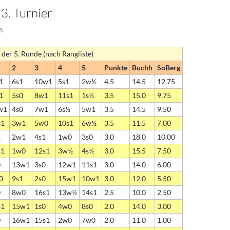
3. Turnier
S
 der 5. Runde (nach Rangliste)
2
3
4
5
Punkte
Buchh
SoBerg
1
6s1
10w1
5s1
2w½
4.5
14.5
12.75
1
5s0
8w1
11s1
1s½
3.5
15.0
9.75
w1
4s0
7w1
6s½
5w1
3.5
14.5
9.50
s1
3w1
5w0
10s1
6w½
3.5
11.5
7.00
1
2w1
4s1
1w0
3s0
3.0
18.0
10.00
s1
1w0
12s1
3w½
4s½
3.0
15.5
7.50
0
13w1
3s0
12w1
11s1
3.0
14.0
6.00
0
9s1
2s0
15w1
10w1
3.0
12.0
5.50
0
8w0
16s1
13w½
14s1
2.5
10.0
2.50
s1
15w1
1s0
4w0
8s0
2.0
14.0
3.00
0
16w1
15s1
2w0
7w0
2.0
11.0
1.00