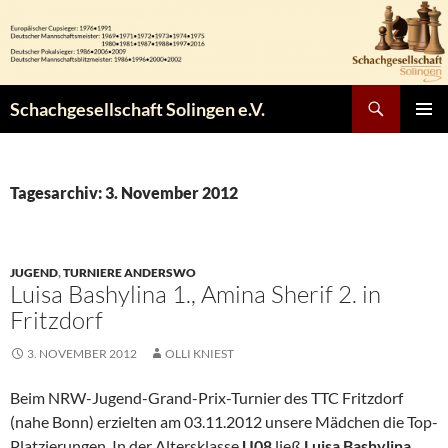
Zum
Inhalt
springen
Suchen
Schachgesellschaft Solingen e.V.
PRIMÄR
MENÜ
Tagesarchiv: 3. November 2012
JUGEND
,
TURNIERE ANDERSWO
Luisa Bashylina 1., Amina Sherif 2. in
Fritzdorf
3. NOVEMBER 2012
OLLI KNIEST
Beim NRW-Jugend-Grand-Prix-Turnier des TTC Fritzdorf
(nahe Bonn) erzielten am 03.11.2012 unsere Mädchen die Top-
Platzierungen. In der Altersklasse
U08
ließ
Luisa Bashylina