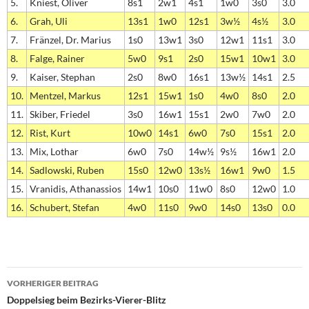
5.
Kniest, Oliver
8s1
2w1
4s1
1w0
3s0
3.0
6.
Grah, Uli
13s1
1w0
12s1
3w½
4s½
3.0
7.
Fränzel, Dr. Marius
1s0
13w1
3s0
12w1
11s1
3.0
8.
Falge, Rainer
5w0
9s1
2s0
15w1
10w1
3.0
9.
Kaiser, Stephan
2s0
8w0
16s1
13w½
14s1
2.5
10.
Mentzel, Markus
12s1
15w1
1s0
4w0
8s0
2.0
11.
Skiber, Friedel
3s0
16w1
15s1
2w0
7w0
2.0
12.
Rist, Kurt
10w0
14s1
6w0
7s0
15s1
2.0
13.
Mix, Lothar
6w0
7s0
14w½
9s½
16w1
2.0
14.
Sadlowski, Ruben
15s0
12w0
13s½
16w1
9w0
1.5
15.
Vranidis, Athanassios
14w1
10s0
11w0
8s0
12w0
1.0
16.
Schubert, Stefan
4w0
11s0
9w0
14s0
13s0
0.0
Beitragsnavigation
VORHERIGER BEITRAG
Doppelsieg beim Bezirks-Vierer-Blitz