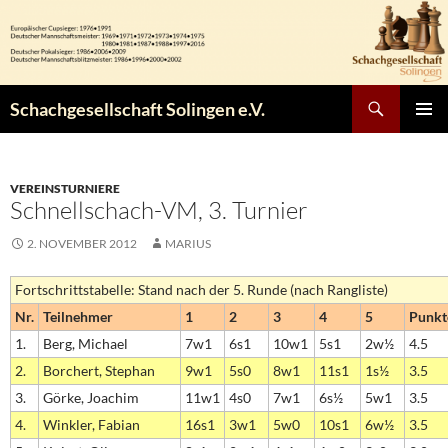
Zum
Inhalt
springen
Suchen
Schachgesellschaft Solingen e.V.
PRIMÄR
MENÜ
VEREINSTURNIERE
Schnellschach-VM, 3. Turnier
2. NOVEMBER 2012
MARIUS
Fortschrittstabelle: Stand nach der 5. Runde (nach Rangliste)
Nr.
Teilnehmer
1
2
3
4
5
Punkt
1.
Berg, Michael
7w1
6s1
10w1
5s1
2w½
4.5
2.
Borchert, Stephan
9w1
5s0
8w1
11s1
1s½
3.5
3.
Görke, Joachim
11w1
4s0
7w1
6s½
5w1
3.5
4.
Winkler, Fabian
16s1
3w1
5w0
10s1
6w½
3.5