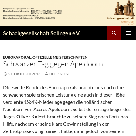
Zum
Inhalt
springen
Suchen
Schachgesellschaft Solingen e.V.
PRIMÄR
MENÜ
EUROPAPOKAL
,
OFFIZIELLE MEISTERSCHAFTEN
Schwarzer Tag gegen Apeldoorn
21. OKTOBER 2013
OLLI KNIEST
Die zweite Runde des Europapokals brachte uns nach einer
schwachen spielerischen Leistung eine auch in dieser Höhe
verdiente
1½:4½
-Niederlage gegen die holländischen
Nachbarn von Accres Apeldoorn. Selbst der einzige Sieger des
Tages,
Oliver Kniest
, brauchte zu seinem Sieg noch Fortunas
Hilfe, nachdem er seine klare Gewinnstellung in der
Zeitnotphase völlig ruiniert hatte, dann jedoch von seinem