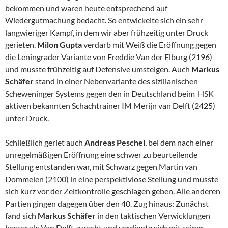
bekommen und waren heute entsprechend auf
Wiedergutmachung bedacht. So entwickelte sich ein sehr
langwieriger Kampf, in dem wir aber frühzeitig unter Druck
gerieten.
Milon Gupta
verdarb mit Weiß die Eröffnung gegen
die Leningrader Variante von Freddie Van der Elburg (2196)
und musste frühzeitig auf Defensive umsteigen. Auch
Markus
Schäfer
stand in einer Nebenvariante des sizilianischen
Scheweninger Systems gegen den in Deutschland beim HSK
aktiven bekannten Schachtrainer IM Merijn van Delft (2425)
unter Druck.
Schließlich geriet auch
Andreas Peschel
, bei dem nach einer
unregelmäßigen Eröffnung eine schwer zu beurteilende
Stellung entstanden war, mit Schwarz gegen Martin van
Dommelen (2100) in eine perspektivlose Stellung und musste
sich kurz vor der Zeitkontrolle geschlagen geben. Alle anderen
Partien gingen dagegen über den 40. Zug hinaus: Zunächst
fand sich
Markus Schäfer
in den taktischen Verwicklungen
besser als Van Delft zurecht und verdiente sich mit seiner