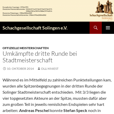
Zum
Inhalt
springen
Suchen
Schachgesellschaft Solingen e.V.
PRIMÄR
MENÜ
OFFIZIELLE MEISTERSCHAFTEN
Umkämpfte dritte Runde bei
Stadtmeisterschaft
10. OKTOBER 2014
OLLI KNIEST
Während es im Mittelfeld zu zahlreichen Punkteteilungen kam,
wurden alle Spitzenbegegnungen in der dritten Runde der
Solinger Stadtmeisterschaft entschieden. Mit 3/3 liegen die
vier topgesetzten Akteure an der Spitze, mussten dafür aber
zum großen Teil in jeweils remislichen Endspielen sehr hart
arbeiten:
Andreas Peschel
konnte
Stefan Speck
noch in