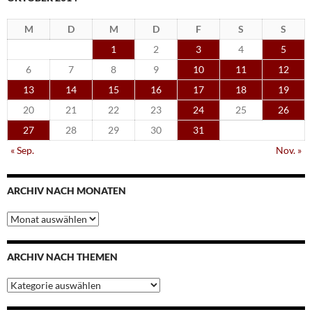
M
D
M
D
F
S
S
1
2
3
4
5
6
7
8
9
10
11
12
13
14
15
16
17
18
19
20
21
22
23
24
25
26
27
28
29
30
31
« Sep.
Nov. »
ARCHIV NACH MONATEN
Archiv
nach
Monaten
ARCHIV NACH THEMEN
Archiv
nach
Themen