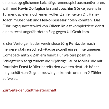
einem ausgeglichenen Leichtfigurenendspiel ausmanövrieren,
während
Kevin Zolfagharian
und
Joachim Görke
jeweils in
Turmendspielen noch einen vollen Zähler gegen
Dr. Hans-
Joachim Boschek
und
Heiko Kesseler
holen konnten. Das
Führungsquartett wird von
Oliver Kniest
komplettiert, der zu
einem recht ungefährdeten Sieg gegen
Uli Grah
kam.
Erster Verfolger ist der vereinslose
Jörg Pentz
, der nach
mehreren Jahren Schach-Pause aktuell ein sehr gelungenes
Comeback mit 2½ Zählern feiert. Für weitere positive
Schlagzeilen sorgt zudem die 13jährige
Laura Möller
, die mit
Routinier
Ernst Müller
bereits den zweiten deutlich höher
eingeschätzten Gegner bezwingen konnte und nun 2 Zähler
aufweist.
Zur Seite der Stadtmeisterschaft