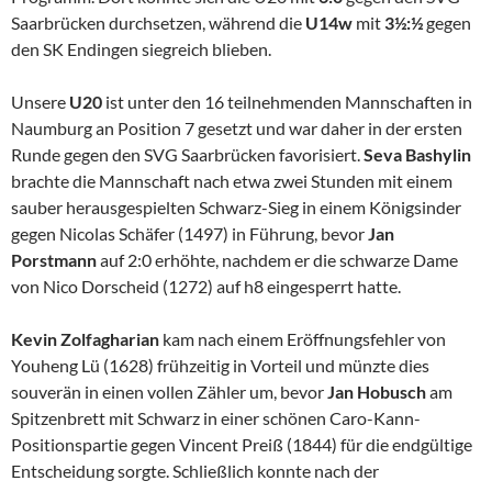
Saarbrücken durchsetzen, während die
U14w
mit
3½:½
gegen
den SK Endingen siegreich blieben.
Unsere
U20
ist unter den 16 teilnehmenden Mannschaften in
Naumburg an Position 7 gesetzt und war daher in der ersten
Runde gegen den SVG Saarbrücken favorisiert.
Seva Bashylin
brachte die Mannschaft nach etwa zwei Stunden mit einem
sauber herausgespielten Schwarz-Sieg in einem Königsinder
gegen Nicolas Schäfer (1497) in Führung, bevor
Jan
Porstmann
auf 2:0 erhöhte, nachdem er die schwarze Dame
von Nico Dorscheid (1272) auf h8 eingesperrt hatte.
Kevin Zolfagharian
kam nach einem Eröffnungsfehler von
Youheng Lü (1628) frühzeitig in Vorteil und münzte dies
souverän in einen vollen Zähler um, bevor
Jan Hobusch
am
Spitzenbrett mit Schwarz in einer schönen Caro-Kann-
Positionspartie gegen Vincent Preiß (1844) für die endgültige
Entscheidung sorgte. Schließlich konnte nach der