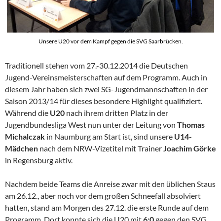
Unsere U20 vor dem Kampf gegen die SVG Saarbrücken.
Traditionell stehen vom 27.-30.12.2014 die Deutschen
Jugend-Vereinsmeisterschaften auf dem Programm. Auch in
diesem Jahr haben sich zwei SG-Jugendmannschaften in der
Saison 2013/14 für dieses besondere Highlight qualifiziert.
Während die
U20
nach ihrem dritten Platz in der
Jugendbundesliga West nun unter der Leitung von
Thomas
Michalczak
in Naumburg am Start ist, sind unsere
U14-
Mädchen
nach dem NRW-Vizetitel mit Trainer
Joachim Görke
in Regensburg aktiv.
Nachdem beide Teams die Anreise zwar mit den üblichen Staus
am 26.12., aber noch vor dem großen Schneefall absolviert
hatten, stand am Morgen des 27.12. die erste Runde auf dem
Programm. Dort konnte sich die U20 mit
6:0
gegen den SVG