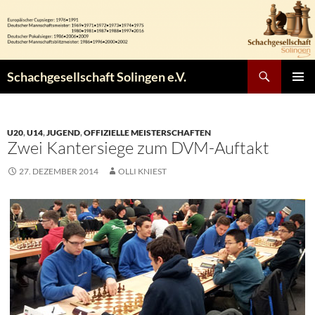
Zum
Inhalt
springen
Suchen
Schachgesellschaft Solingen e.V.
PRIMÄR
MENÜ
U20
,
U14
,
JUGEND
,
OFFIZIELLE MEISTERSCHAFTEN
Zwei Kantersiege zum DVM-Auftakt
27. DEZEMBER 2014
OLLI KNIEST