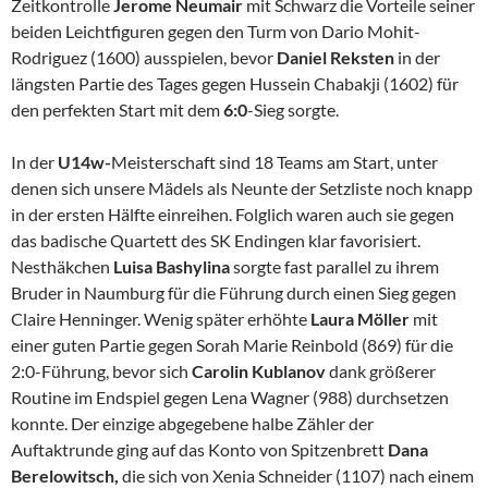
Zeitkontrolle
Jerome Neumair
mit Schwarz die Vorteile seiner
beiden Leichtfiguren gegen den Turm von Dario Mohit-
Rodriguez (1600) ausspielen, bevor
Daniel Reksten
in der
längsten Partie des Tages gegen Hussein Chabakji (1602) für
den perfekten Start mit dem
6:0
-Sieg sorgte.
In der
U14w-
Meisterschaft sind 18 Teams am Start, unter
denen sich unsere Mädels als Neunte der Setzliste noch knapp
in der ersten Hälfte einreihen. Folglich waren auch sie gegen
das badische Quartett des SK Endingen klar favorisiert.
Nesthäkchen
Luisa Bashylina
sorgte fast parallel zu ihrem
Bruder in Naumburg für die Führung durch einen Sieg gegen
Claire Henninger. Wenig später erhöhte
Laura Möller
mit
einer guten Partie gegen Sorah Marie Reinbold (869) für die
2:0-Führung, bevor sich
Carolin Kublanov
dank größerer
Routine im Endspiel gegen Lena Wagner (988) durchsetzen
konnte. Der einzige abgegebene halbe Zähler der
Auftaktrunde ging auf das Konto von Spitzenbrett
Dana
Berelowitsch,
die sich von Xenia Schneider (1107) nach einem