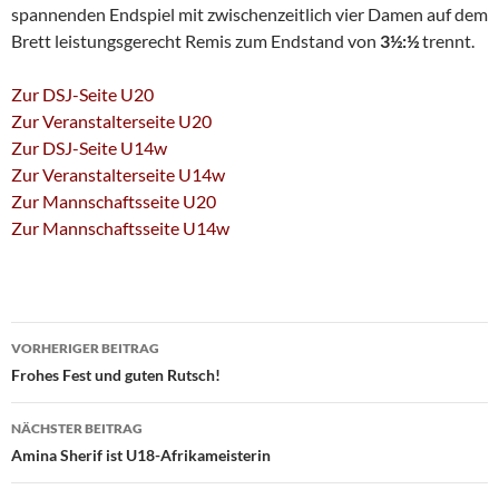
spannenden Endspiel mit zwischenzeitlich vier Damen auf dem
Brett leistungsgerecht Remis zum Endstand von
3½:½
trennt.
Zur DSJ-Seite U20
Zur Veranstalterseite U20
Zur DSJ-Seite U14w
Zur Veranstalterseite U14w
Zur Mannschaftsseite U20
Zur Mannschaftsseite U14w
Beitragsnavigation
VORHERIGER BEITRAG
Frohes Fest und guten Rutsch!
NÄCHSTER BEITRAG
Amina Sherif ist U18-Afrikameisterin