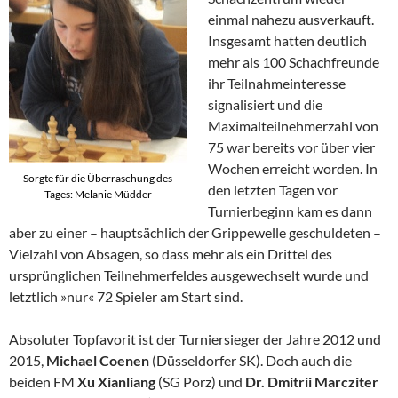
einmal nahezu ausverkauft.
Insgesamt hatten deutlich
mehr als 100 Schachfreunde
ihr Teilnahmeinteresse
signalisiert und die
Maximalteilnehmerzahl von
75 war bereits vor über vier
Wochen erreicht worden. In
Sorgte für die Überraschung des
den letzten Tagen vor
Tages: Melanie Müdder
Turnierbeginn kam es dann
aber zu einer – hauptsächlich der Grippewelle geschuldeten –
Vielzahl von Absagen, so dass mehr als ein Drittel des
ursprünglichen Teilnehmerfeldes ausgewechselt wurde und
letztlich »nur« 72 Spieler am Start sind.
Absoluter Topfavorit ist der Turniersieger der Jahre 2012 und
2015,
Michael Coenen
(Düsseldorfer SK). Doch auch die
beiden FM
Xu Xianliang
(SG Porz) und
Dr. Dmitrii Marcziter