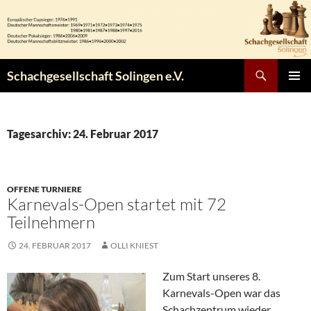
Zum
Inhalt
springen
Suchen
Schachgesellschaft Solingen e.V.
PRIMÄR
MENÜ
Tagesarchiv: 24. Februar 2017
OFFENE TURNIERE
Karnevals-Open startet mit 72
Teilnehmern
24. FEBRUAR 2017
OLLI KNIEST
Zum Start unseres 8.
Karnevals-Open war das
Schachzentrum wieder