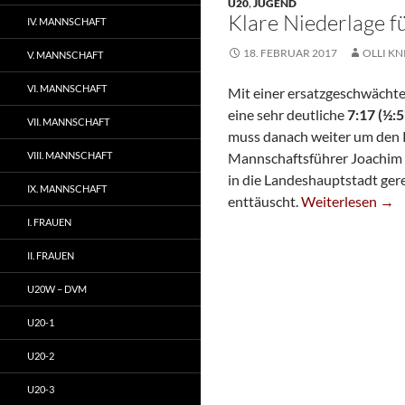
U20
,
JUGEND
Klare Niederlage f
IV. MANNSCHAFT
18. FEBRUAR 2017
OLLI KN
V. MANNSCHAFT
VI. MANNSCHAFT
Mit einer ersatzgeschwächt
eine sehr deutliche
7:17 (½:
VII. MANNSCHAFT
muss danach weiter um den 
VIII. MANNSCHAFT
Mannschaftsführer Joachim
in die Landeshauptstadt gere
IX. MANNSCHAFT
Klare Niederlage
enttäuscht.
Weiterlesen
→
I. FRAUEN
II. FRAUEN
U20W – DVM
U20-1
U20-2
U20-3