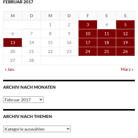
FEBRUAR 2017
M
D
M
D
F
S
S
1
2
3
4
5
6
7
8
9
10
11
12
13
14
15
16
17
18
19
20
21
22
23
24
25
26
27
28
« Jan.
März »
ARCHIV NACH MONATEN
Archiv
nach
Monaten
ARCHIV NACH THEMEN
Archiv
nach