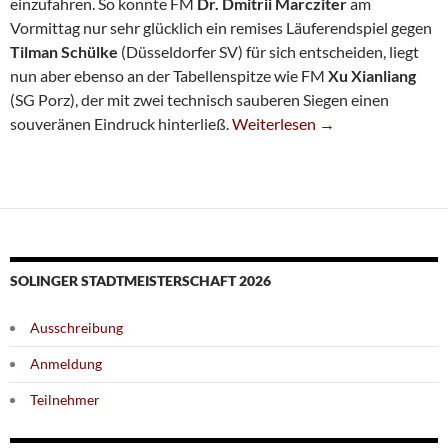
einzufahren. So konnte FM
Dr. Dmitrii Marcziter
am
Vormittag nur sehr glücklich ein remises Läuferendspiel gegen
Tilman Schülke
(Düsseldorfer SV) für sich entscheiden, liegt
nun aber ebenso an der Tabellenspitze wie FM
Xu Xianliang
(SG Porz), der mit zwei technisch sauberen Siegen einen
Noch 7 Spieler Mit Maximalaus
souveränen Eindruck hinterließ.
Weiterlesen
→
SOLINGER STADTMEISTERSCHAFT 2026
Ausschreibung
Anmeldung
Teilnehmer