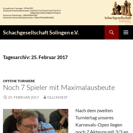
Zum
Inhalt
springen
Suchen
Schachgesellschaft Solingen e.V.
PRIMÄR
MENÜ
Tagesarchiv: 25. Februar 2017
OFFENE TURNIERE
Noch 7 Spieler mit Maximalausbeute
25. FEBRUAR 2017
OLLI KNIEST
Nach dem zweiten
Turniertag unseres
Karnevals-Open liegen
noch 7 Akteure mit 3/3 an