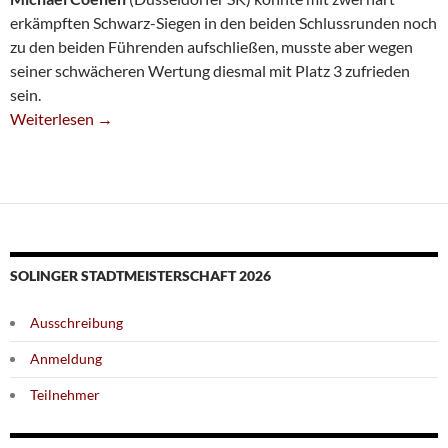
erkämpften Schwarz-Siegen in den beiden Schlussrunden noch
zu den beiden Führenden aufschließen, musste aber wegen
seiner schwächeren Wertung diesmal mit Platz 3 zufrieden
sein.
Dr. Dmitrii Marcziter Gewinnt Karnevals-Open
Weiterlesen
→
SOLINGER STADTMEISTERSCHAFT 2026
Ausschreibung
Anmeldung
Teilnehmer