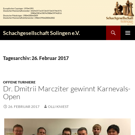
Zum
Inhalt
springen
Suchen
Schachgesellschaft Solingen e.V.
PRIMÄR
MENÜ
Tagesarchiv: 26. Februar 2017
OFFENE TURNIERE
Dr. Dmitrii Marcziter gewinnt Karnevals-
Open
26. FEBRUAR 2017
OLLI KNIEST