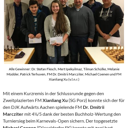
Alle Gewinner: Dr. Stefan Flesch, Mert Ipekyilmaz, Tilman Schülke, Melanie
Müdder, Patrick Terhuven, FM Dr. Dmitrii Marcziter, Michael Coenen und FM
Xianliang Xu (v.l.n.r.)
Mit einem Kurzremis in der Schlussrunde gegen den
Zweitplazierten FM
Xianliang Xu
(SG Porz) konnte sich der für
den DJK Aufwärts Aachen spielende FM
Dr. Dmitrii
Marcziter
mit 4½/5 dank der besten Buchholz-Wertung den
Turniersieg beim Karnevals-Open sichern. Der topgesetzte
Michael Coenen
(Düsseldorfer SK) konnte mit zwei hart