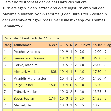
Damit holte
Andreas
dank eines Hattricks mit drei
Turniersiegen in den letzten drei Wertungsturnieren mit der
Maximalpunktzahl von 60 erstmalig den Blitz-Titel. Zweiter in
der Gesamtwertung wurde
Oliver Kniest
knapp vor
Thomas
Lemanczyk
.
Rangliste: Stand nach der 11. Runde
Rang
Teilnehmer
NWZ
G
S
R
V
Punkte
SoBer
Sieg
1.
Peschel, Andreas
10
9
1
0
9.5
42.00
9
2.
Lemanczyk, Thomas
10
9
0
1
9.0
36.50
9
3.
Görke, Joachim
10
6
2
2
7.0
28.00
6
4.
Mentzel, Markus
1808
10
4
1
5
4.5
17.50
4
5.
Vranidis, Athanassios
10
4
1
5
4.5
14.50
4
6.
Falge, Rainer
1601
10
4
0
6
4.0
18.50
4
7.
Fränzel, Marius
10
3
2
5
4.0
13.75
3
8.
Beyer, Fabian
1744
10
3
1
6
3.5
14.25
3
9.
Meckel, Helmut
10
3
1
6
3.5
13.25
3