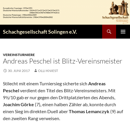
Zum
Inhalt
springen
Suchen
Schachgesellschaft Solingen e.V.
PRIMÄR
MENÜ
VEREINSTURNIERE
Andreas Peschel ist Blitz-Vereinsmeister
30. JUNI 2017
OLLI KNIEST
Stilecht mit einem Turniersieg sicherte sich
Andreas
Peschel
verdient den Titel des Blitz-Vereinsmeisters. Mit
9½/10 gab er nur gegen den Drittplatzierten des Abends,
Joachim Görke
(7)
,
einen halben Zähler ab, konnte durch
einen Sieg im direkten Duell aber
Thomas Lemanczyk
(9) auf
den zweiten Rang verweisen.