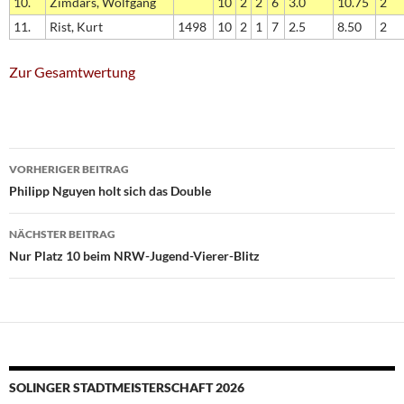
10.
Zimdars, Wolfgang
10
2
2
6
3.0
10.75
2
11.
Rist, Kurt
1498
10
2
1
7
2.5
8.50
2
Zur Gesamtwertung
Beitragsnavigation
VORHERIGER BEITRAG
Philipp Nguyen holt sich das Double
NÄCHSTER BEITRAG
Nur Platz 10 beim NRW-Jugend-Vierer-Blitz
SOLINGER STADTMEISTERSCHAFT 2026