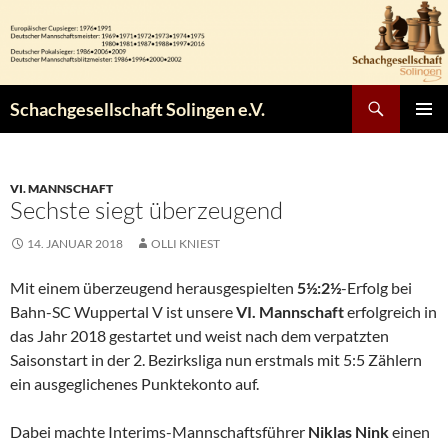
Zum
Inhalt
springen
Suchen
Schachgesellschaft Solingen e.V.
PRIMÄR
MENÜ
VI. MANNSCHAFT
Sechste siegt überzeugend
14. JANUAR 2018
OLLI KNIEST
Mit einem überzeugend herausgespielten
5½:2½
-Erfolg bei
Bahn-SC Wuppertal V ist unsere
VI. Mannschaft
erfolgreich in
das Jahr 2018 gestartet und weist nach dem verpatzten
Saisonstart in der 2. Bezirksliga nun erstmals mit 5:5 Zählern
ein ausgeglichenes Punktekonto auf.
Dabei machte Interims-Mannschaftsführer
Niklas Nink
einen