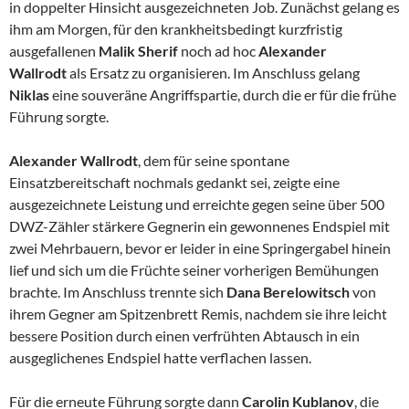
in doppelter Hinsicht ausgezeichneten Job. Zunächst gelang es
ihm am Morgen, für den krankheitsbedingt kurzfristig
ausgefallenen
Malik Sherif
noch ad hoc
Alexander
Wallrodt
als Ersatz zu organisieren. Im Anschluss gelang
Niklas
eine souveräne Angriffspartie, durch die er für die frühe
Führung sorgte.
Alexander Wallrodt
, dem für seine spontane
Einsatzbereitschaft nochmals gedankt sei, zeigte eine
ausgezeichnete Leistung und erreichte gegen seine über 500
DWZ-Zähler stärkere Gegnerin ein gewonnenes Endspiel mit
zwei Mehrbauern, bevor er leider in eine Springergabel hinein
lief und sich um die Früchte seiner vorherigen Bemühungen
brachte. Im Anschluss trennte sich
Dana Berelowitsch
von
ihrem Gegner am Spitzenbrett Remis, nachdem sie ihre leicht
bessere Position durch einen verfrühten Abtausch in ein
ausgeglichenes Endspiel hatte verflachen lassen.
Für die erneute Führung sorgte dann
Carolin Kublanov
, die