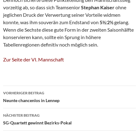
vorzeitig ab, so dass sich Teamsenior
Stephan Kaiser
ohne
jeglichen Druck der Verwertung seiner Vorteile widmen
konnte, was ihm souverän zum Endstand von
5½:2½
gelang.
Wenn die Sechste diese gute Form in der zweiten Saisonhälfte
konservieren kann, sollte ein Sprung in höhere
Tabellenregionen definitiv noch möglich sein.
Zur Seite der VI. Mannschaft
Beitragsnavigation
VORHERIGER BEITRAG
Neunte chancenlos in Lennep
NÄCHSTER BEITRAG
SG-Quartett gewinnt Bezirks-Pokal