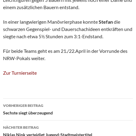
einem zusätzlichen Bauern entstand.
In einer langwierigen Manövrierphase konnte
Stefan
die
schwarzen Gegenspiel- und Dauerschachideen entkräften und
siegte nach etwa 5½ Stunden zum 3:1-Endstand.
Für beide Teams geht es am 21./22.April in der Vorrunde des
NRW-Pokals weiter.
Zur Turnierseite
Beitragsnavigation
VORHERIGER BEITRAG
Sechste siegt überzeugend
NÄCHSTER BEITRAG
Niklas Nink verteidigt Jugend-Stadtmeistertitel