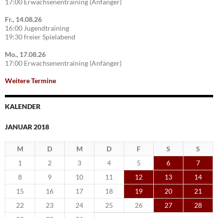
17:00 Erwachsenentraining (Anfänger)
Fr., 14.08.26
16:00 Jugendtraining
19:30 freier Spielabend
Mo., 17.08.26
17:00 Erwachsenentraining (Anfänger)
Weitere Termine
KALENDER
JANUAR 2018
M
D
M
D
F
S
S
1
2
3
4
5
6
7
8
9
10
11
12
13
14
15
16
17
18
19
20
21
22
23
24
25
26
27
28