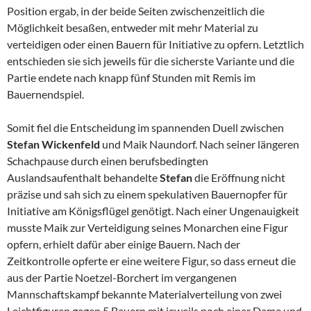
Position ergab, in der beide Seiten zwischenzeitlich die
Möglichkeit besaßen, entweder mit mehr Material zu
verteidigen oder einen Bauern für Initiative zu opfern. Letztlich
entschieden sie sich jeweils für die sicherste Variante und die
Partie endete nach knapp fünf Stunden mit Remis im
Bauernendspiel.
Somit fiel die Entscheidung im spannenden Duell zwischen
Stefan Wickenfeld
und Maik Naundorf. Nach seiner längeren
Schachpause durch einen berufsbedingten
Auslandsaufenthalt behandelte
Stefan
die Eröffnung nicht
präzise und sah sich zu einem spekulativen Bauernopfer für
Initiative am Königsflügel genötigt. Nach einer Ungenauigkeit
musste Maik zur Verteidigung seines Monarchen eine Figur
opfern, erhielt dafür aber einige Bauern. Nach der
Zeitkontrolle opferte er eine weitere Figur, so dass erneut die
aus der Partie Noetzel-Borchert im vergangenen
Mannschaftskampf bekannte Materialverteilung von zwei
Leichtfiguren gegen 5 Bauern mit jeweils noch einer Dame und