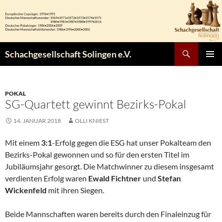
Zum
Inhalt
springen
Suchen
Schachgesellschaft Solingen e.V.
PRIMÄR
MENÜ
POKAL
SG-Quartett gewinnt Bezirks-Pokal
14. JANUAR 2018
OLLI KNIEST
Mit einem
3:1
-Erfolg gegen die ESG hat unser Pokalteam den
Bezirks-Pokal gewonnen und so für den ersten Titel im
Jubiläumsjahr gesorgt. Die Matchwinner zu diesem insgesamt
verdienten Erfolg waren
Ewald Fichtner
und
Stefan
Wickenfeld
mit ihren Siegen.
Beide Mannschaften waren bereits durch den Finaleinzug für