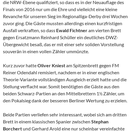
die NRW-Ebene qualifiziert, so dass es in der Neuauflage des
Finals von 2016 nur um die Ehre und vielleicht eine kleine
Revanche für unseren Sieg im Regionalliga-Derby drei Wochen
zuvor ging. Die Gäste mussten allerdings einen kurzfristigen
Ausfall verkraften, so dass
Ewald Fichtner
am vierten Brett
gegen Ersatzmann Reinhard Schüller ein deutliches DWZ-
Übergewicht besaß, das er mit einer sehr soliden Vorstellung
souverän in einen vollen Zähler ummünzte.
Kurz zuvor hatte
Oliver Kniest
am Spitzenbrett gegen FM
Reiner Odendahl remisiert, nachdem er in einer englischen
Theorie-Variante vollständigen Ausgleich erzielt hatte und die
Stellung verflacht war. Somit benötigten die Gäste aus den
beiden Schwarz-Partien an den Mittelbrettern 1½ Zähler, um
den Pokalsieg dank der besseren Berliner Wertung zu erzielen.
Beide Partien verliefen sehr interessant, wobei sich am dritten
Brett in einem klassischen Spanier zwischen
Stephan
Borchert
und Gerhard Arold eine nur scheinbar vereinfachte