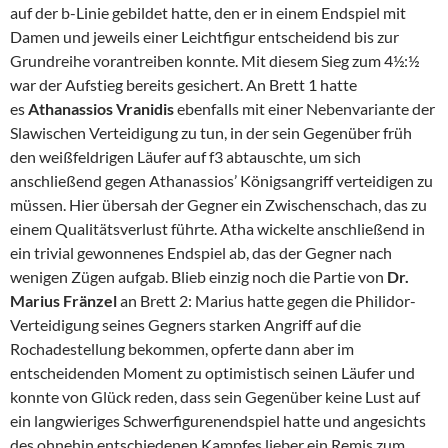
auf der b-Linie gebildet hatte, den er in einem Endspiel mit
Damen und jeweils einer Leichtfigur entscheidend bis zur
Grundreihe vorantreiben konnte. Mit diesem Sieg zum 4½:½
war der Aufstieg bereits gesichert. An Brett 1 hatte
es
Athanassios Vranidis
ebenfalls mit einer Nebenvariante der
Slawischen Verteidigung zu tun, in der sein Gegenüber früh
den weißfeldrigen Läufer auf f3 abtauschte, um sich
anschließend gegen Athanassios’ Königsangriff verteidigen zu
müssen. Hier übersah der Gegner ein Zwischenschach, das zu
einem Qualitätsverlust führte. Atha wickelte anschließend in
ein trivial gewonnenes Endspiel ab, das der Gegner nach
wenigen Zügen aufgab. Blieb einzig noch die Partie von
Dr.
Marius Fränzel
an Brett 2: Marius hatte gegen die Philidor-
Verteidigung seines Gegners starken Angriff auf die
Rochadestellung bekommen, opferte dann aber im
entscheidenden Moment zu optimistisch seinen Läufer und
konnte von Glück reden, dass sein Gegenüber keine Lust auf
ein langwieriges Schwerfigurenendspiel hatte und angesichts
des ohnehin entschiedenen Kampfes lieber ein Remis zum