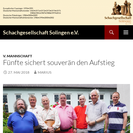
Zum
Inhalt
springen
Suchen
Schachgesellschaft Solingen e.V.
PRIMÄR
MENÜ
V. MANNSCHAFT
Fünfte sichert souverän den Aufstieg
27. MAI 2018
MARIUS