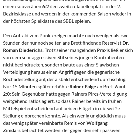
einem souveränen
6:2
den zweiten Tabellenplatz in der 2.
Bezirksklasse und werden in der kommenden Saison wieder in
der höchsten Spielklasse des SBBL spielen.
Den Auftakt zum Punktereigen machte nach weniger als zwei
Stunden der nur noch selten ans Brett findende Reservist
Dr.
Roman Diederichs.
Trotz seiner mangelnden Praxis ließ er sich
von dem sehr aggressiven Stil seines jungen Kontrahenten
nicht beeindrucken, sondern baute aus einer Slawischen
Verteidigung heraus einen Angriff gegen die gegnerische
Rochadestellung auf, der alsbald entscheidend durchschlug.
Nur 15 Minuten später erhöhte
Rainer Falge
an Brett 6 auf
2:0: Sein Gegenüber hatte gegen Rainers Pircs-Verteidigung
weitgehend ratlos agiert, so dass Rainer bereits im frühen
Mittelspiel entscheidend auf beiden Flügeln in die weiße
Stellung einbrechen konnte. Als ein wenig unglücklich muss
das wenig später vereinbarte Remis von
Wolfgang
Zimdars
betrachtet werden, der gegen den sehr passiven