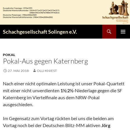
Zum
Inhalt
springen
Suchen
Schachgesellschaft Solingen e.V.
PRIMÄR
MENÜ
POKAL
Pokal-Aus gegen Katernberg
27. MAI 2018
OLLI KNIEST
Nach einer nicht optimalen Leistung ist unser Pokal-Quartett
mit einer nicht unverdienten
1½:2½
-Niederlage gegen die SF
Katernberg im Viertelfinale aus dem NRW-Pokal
ausgeschieden.
Im Gegensatz zum Vortag rückten bei uns die beiden am
Vortag noch bei der Deutschen Blitz-MM aktiven
Jörg