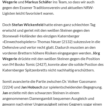
Wegerle
und
Markus Schäfer
ins Team, so dass wir auch
gegen den Essener Traditionsverein und aktuellen NRW-
Ligisten leicht favorisiert waren.
Doch
Stefan Wickenfeld
hatte einen ganz schlechten Tag
erwischt und geriet mit den weißen Steinen gegen den
Stonewall-Holländer des einzigen Katernberger
»Einwechselspielers« Thomas Neuer (2132) sukzessive in die
Defensive und verlor recht glatt. Dadurch mussten an den
vorderen Brettern höhere Risiken eingegangen werden.
Jörg
Wegerle
drückte mit den weißen Steinen gegen die Position
von IM Bosko Tomic (2427), konnte aber die solide Postion des
Katernberger Spitzenbretts nicht nachhaltig erschüttern.
Somit avancierte die Partie zwischen Dr. Volker Gassmann
(2224) und
Jan Hobusch
zur spielentscheidenden Begegnung.
Jan
erzielte mit den schwarzen Steinen in einem
angenommenen Damengambit bequemen Ausgleich und
gewann nach einer Ungenauigkeit seines Gegners sogar einen