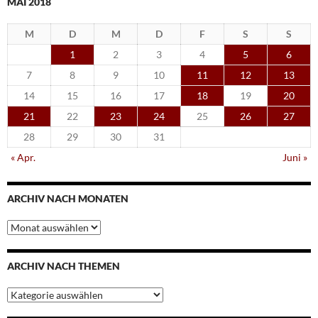
MAI 2018
M
D
M
D
F
S
S
1
2
3
4
5
6
7
8
9
10
11
12
13
14
15
16
17
18
19
20
21
22
23
24
25
26
27
28
29
30
31
« Apr.
Juni »
ARCHIV NACH MONATEN
Archiv
nach
Monaten
ARCHIV NACH THEMEN
Archiv
nach