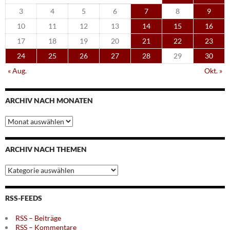
3
4
5
6
7
8
9
10
11
12
13
14
15
16
17
18
19
20
21
22
23
24
25
26
27
28
29
30
« Aug.
Okt. »
ARCHIV NACH MONATEN
Archiv
nach
Monaten
ARCHIV NACH THEMEN
Archiv
nach
Themen
RSS-FEEDS
RSS – Beiträge
RSS – Kommentare