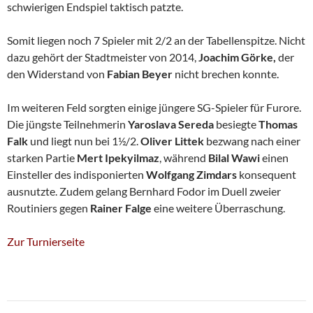
schwierigen Endspiel taktisch patzte.
Somit liegen noch 7 Spieler mit 2/2 an der Tabellenspitze. Nicht
dazu gehört der Stadtmeister von 2014,
Joachim Görke,
der
den Widerstand von
Fabian Beyer
nicht brechen konnte.
Im weiteren Feld sorgten einige jüngere SG-Spieler für Furore.
Die jüngste Teilnehmerin
Yaroslava Sereda
besiegte
Thomas
Falk
und liegt nun bei 1½/2.
Oliver Littek
bezwang nach einer
starken Partie
Mert Ipekyilmaz
, während
Bilal Wawi
einen
Einsteller des indisponierten
Wolfgang Zimdars
konsequent
ausnutzte. Zudem gelang Bernhard Fodor im Duell zweier
Routiniers gegen
Rainer Falge
eine weitere Überraschung.
Zur Turnierseite
Beitragsnavigation