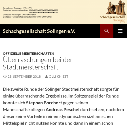
Zum
Inhalt
springen
Suchen
Schachgesellschaft Solingen e.V.
PRIMÄR
MENÜ
OFFIZIELLE MEISTERSCHAFTEN
Überraschungen bei der
Stadtmeisterschaft
28. SEPTEMBER 2018
OLLI KNIEST
Die zweite Runde der Solinger Stadtmeisterschaft sorgte für
einige überraschende Ergebnisse. Im Spitzenspiel der Runde
konnte sich
Stephan Borchert
gegen seinen
Mannschaftskollegen
Andreas Peschel
durchsetzen, nachdem
dieser seine Vorteile in einem dynamischen sizilianischen
Mittelspiel nicht nutzen konnte und dann in einem schon