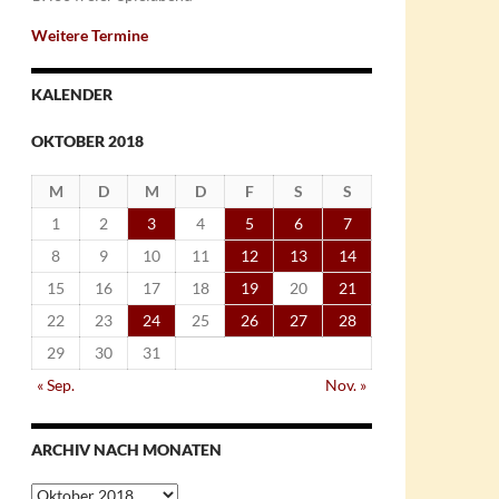
Weitere Termine
KALENDER
OKTOBER 2018
M
D
M
D
F
S
S
1
2
3
4
5
6
7
8
9
10
11
12
13
14
15
16
17
18
19
20
21
22
23
24
25
26
27
28
29
30
31
« Sep.
Nov. »
ARCHIV NACH MONATEN
Archiv