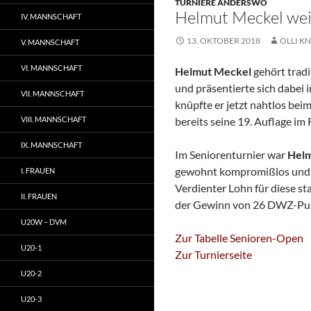
TURNIERE ANDERSWO
Helmut Meckel wei
IV. MANNSCHAFT
13. OKTOBER 2018
OLLI KN
V. MANNSCHAFT
VI. MANNSCHAFT
Helmut Meckel
gehört tradi
und präsentierte sich dabei
VII. MANNSCHAFT
knüpfte er jetzt nahtlos be
VIII. MANNSCHAFT
bereits seine 19. Auflage i
IX. MANNSCHAFT
Im Seniorenturnier war
Hel
gewohnt kompromißlos und sc
I. FRAUEN
Verdienter Lohn für diese st
II. FRAUEN
der Gewinn von 26 DWZ-Pu
U20W – DVM
Zur Tabelle Senioren-Open
U20-1
Zur Turnierseite
U20-2
U20-3