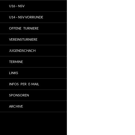
U16 – NSV
U14 – NSV VORRUNDE
OFFENE TURNIERE
VEREINSTURNIERE
JUGENDSCHACH
TERMINE
LINKS
INFOS PER E-MAIL
SPONSOREN
ARCHIVE