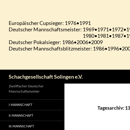
Zum
Inhalt
springen
Suchen
Schachgesellschaft Solingen e.V.
Zwölffacher Deutscher
Mannschaftsmeister
I. MANNSCHAFT
Tagesarchiv: 1
II. MANNSCHAFT
III. MANNSCHAFT