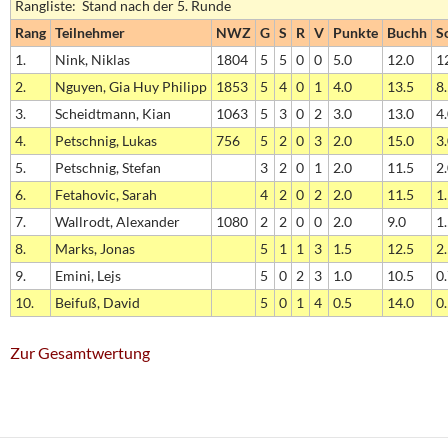
Rangliste: Stand nach der 5. Runde
Rang
Teilnehmer
NWZ
G
S
R
V
Punkte
Buchh
S
1.
Nink, Niklas
1804
5
5
0
0
5.0
12.0
1
2.
Nguyen, Gia Huy Philipp
1853
5
4
0
1
4.0
13.5
8
3.
Scheidtmann, Kian
1063
5
3
0
2
3.0
13.0
4
4.
Petschnig, Lukas
756
5
2
0
3
2.0
15.0
3
5.
Petschnig, Stefan
3
2
0
1
2.0
11.5
2
6.
Fetahovic, Sarah
4
2
0
2
2.0
11.5
1
7.
Wallrodt, Alexander
1080
2
2
0
0
2.0
9.0
1
8.
Marks, Jonas
5
1
1
3
1.5
12.5
2
9.
Emini, Lejs
5
0
2
3
1.0
10.5
0
10.
Beifuß, David
5
0
1
4
0.5
14.0
0
Zur Gesamtwertung