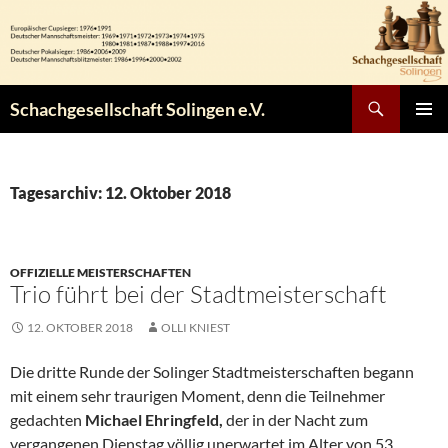
Zum
Inhalt
springen
Suchen
Schachgesellschaft Solingen e.V.
PRIMÄR
MENÜ
Tagesarchiv: 12. Oktober 2018
OFFIZIELLE MEISTERSCHAFTEN
Trio führt bei der Stadtmeisterschaft
12. OKTOBER 2018
OLLI KNIEST
Die dritte Runde der Solinger Stadtmeisterschaften begann
mit einem sehr traurigen Moment, denn die Teilnehmer
gedachten
Michael Ehringfeld,
der in der Nacht zum
vergangenen Dienstag völlig unerwartet im Alter von 53