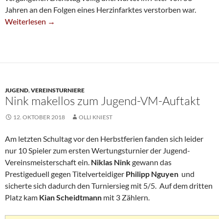
Jahren an den Folgen eines Herzinfarktes verstorben war.
Trio Führt Bei Der Stadtmeisterschaft
Weiterlesen
→
JUGEND
,
VEREINSTURNIERE
Nink makellos zum Jugend-VM-Auftakt
12. OKTOBER 2018
OLLI KNIEST
Am letzten Schultag vor den Herbstferien fanden sich leider
nur 10 Spieler zum ersten Wertungsturnier der Jugend-
Vereinsmeisterschaft ein.
Niklas Nink
gewann das
Prestigeduell gegen Titelverteidiger
Philipp Nguyen
und
sicherte sich dadurch den Turniersieg mit 5/5. Auf dem dritten
Platz kam
Kian Scheidtmann
mit 3 Zählern.