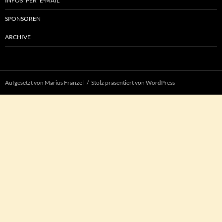
INFOS PER E-MAIL
SPONSOREN
ARCHIVE
Aufgesetzt von Marius Fränzel
Stolz präsentiert von WordPress