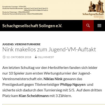
Zum
Inhalt
springen
Suchen
Schachgesellschaft Solingen e.V.
PRIMÄR
MENÜ
JUGEND
,
VEREINSTURNIERE
Nink makellos zum Jugend-VM-Auftakt
12. OKTOBER 2018
OLLI KNIEST
Am letzten Schultag vor den Herbstferien fanden sich leider
nur 10 Spieler zum ersten Wertungsturnier der Jugend-
Vereinsmeisterschaft ein.
Niklas Nink
gewann das
Prestigeduell gegen Titelverteidiger
Philipp Nguyen
und
sicherte sich dadurch den Turniersieg mit 5/5. Auf dem dritten
Platz kam
Kian Scheidtmann
mit 3 Zählern.