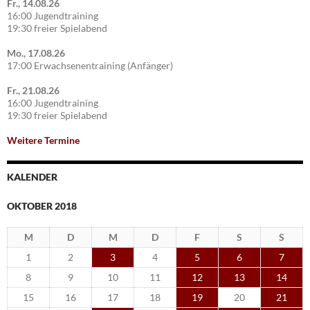
Fr., 14.08.26
16:00 Jugendtraining
19:30 freier Spielabend
Mo., 17.08.26
17:00 Erwachsenentraining (Anfänger)
Fr., 21.08.26
16:00 Jugendtraining
19:30 freier Spielabend
Weitere Termine
KALENDER
OKTOBER 2018
M
D
M
D
F
S
S
1
2
3
4
5
6
7
8
9
10
11
12
13
14
15
16
17
18
19
20
21