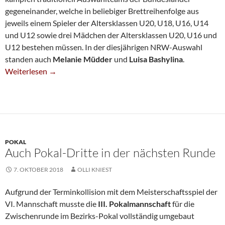
gegeneinander, welche in beliebiger Brettreihenfolge aus
jeweils einem Spieler der Altersklassen U20, U18, U16, U14
und U12 sowie drei Mädchen der Altersklassen U20, U16 und
U12 bestehen müssen. In der diesjährigen NRW-Auswahl
standen auch
Melanie Müdder
und
Luisa Bashylina
.
Starke SG-Mädchen Überzeugen In NRW-Auswahl
Weiterlesen
→
POKAL
Auch Pokal-Dritte in der nächsten Runde
7. OKTOBER 2018
OLLI KNIEST
Aufgrund der Terminkollision mit dem Meisterschaftsspiel der
VI. Mannschaft musste die
III. Pokalmannschaft
für die
Zwischenrunde im Bezirks-Pokal vollständig umgebaut