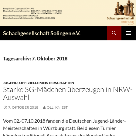
Zum
Inhalt
springen
Suchen
Schachgesellschaft Solingen e.V.
PRIMÄR
MENÜ
Tagesarchiv: 7. Oktober 2018
JUGEND
,
OFFIZIELLE MEISTERSCHAFTEN
Starke SG-Mädchen überzeugen in NRW-
Auswahl
7. OKTOBER 2018
OLLI KNIEST
Vom 02.-07.10.2018 fanden die Deutschen Jugend-Länder-
Meisterschaften in Würzburg statt. Bei diesem Turnier
kämpfen traditionell Auswahlteams der Bundesländer