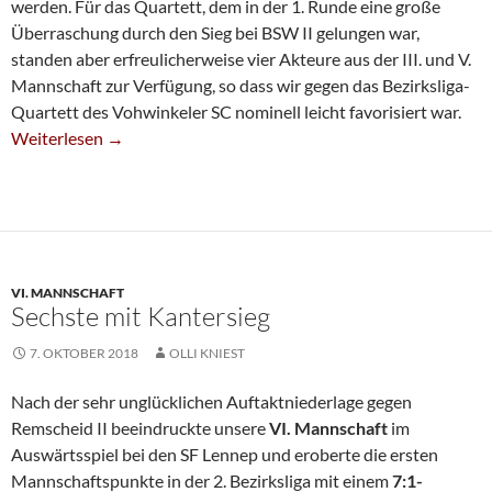
werden. Für das Quartett, dem in der 1. Runde eine große
Überraschung durch den Sieg bei BSW II gelungen war,
standen aber erfreulicherweise vier Akteure aus der III. und V.
Mannschaft zur Verfügung, so dass wir gegen das Bezirksliga-
Quartett des Vohwinkeler SC nominell leicht favorisiert war.
Auch Pokal-Dritte In Der Nächsten Runde
Weiterlesen
→
VI. MANNSCHAFT
Sechste mit Kantersieg
7. OKTOBER 2018
OLLI KNIEST
Nach der sehr unglücklichen Auftaktniederlage gegen
Remscheid II beeindruckte unsere
VI. Mannschaft
im
Auswärtsspiel bei den SF Lennep und eroberte die ersten
Mannschaftspunkte in der 2. Bezirksliga mit einem
7:1-