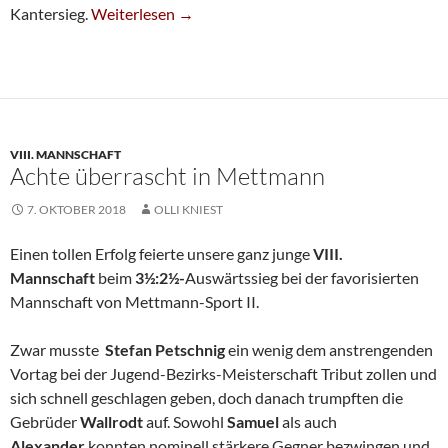
Sechste Mit Kantersieg
Kantersieg.
Weiterlesen
→
VIII. MANNSCHAFT
Achte überrascht in Mettmann
7. OKTOBER 2018
OLLI KNIEST
Einen tollen Erfolg feierte unsere ganz junge
VIII.
Mannschaft
beim
3½:2½-
Auswärtssieg bei der favorisierten
Mannschaft von Mettmann-Sport II.
Zwar musste
Stefan Petschnig
ein wenig dem anstrengenden
Vortag bei der Jugend-Bezirks-Meisterschaft Tribut zollen und
sich schnell geschlagen geben, doch danach trumpften die
Gebrüder
Wallrodt
auf. Sowohl
Samuel
als auch
Alexander
konnten nominell stärkere Gegner bezwingen und