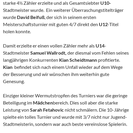
starke 4½ Zähler erzielte und als Gesamtsiebter
U10-
Stadtmeister wurde. Ein weiterer Überraschungstitelträger
wurde
David Beifuß
, der sich in seinem ersten
Meisterschaftsturnier mit guten 4/7 direkt den
U12
-Titel
holen konnte.
Damit erzielte er einen vollen Zähler mehr als
U14
-
Stadtmeister
Samuel Wallrodt,
der diesmal vom Fehlen seines
langjährigen Konkurrenten
Kian Scheidtmann
profitierte.
Kian
befindet sich nach einem Unfall wieder auf dem Wege
der Besserung und wir wünschen ihm weiterhin gute
Genesung.
Einziger kleiner Wermutstropfen des Turniers war die geringe
Beteiligung im
Mädchen
bereich. Dies soll aber die starke
Leistung von
Sarah Fetahovic
nicht schmälern. Die 10-Jährige
spielte ein tolles Turnier und wurde mit 3/7 nicht nur Jugend-
Stadtmeisterin, sondern war auch beste vereinslose Spielerin.