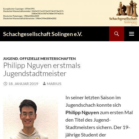
Zum
Inhalt
springen
Suchen
Schachgesellschaft Solingen e.V.
PRIMÄR
MENÜ
JUGEND
,
OFFIZIELLE MEISTERSCHAFTEN
Philipp Nguyen erstmals
Jugendstadtmeister
18. JANUAR 2019
MARIUS
In seiner letzten Saison im
Jugendschach konnte sich
Philipp Nguyen
zum ersten Mal
den Titel des Jugend-
Stadtmeisters sichern. Der 19-
jährige Student der