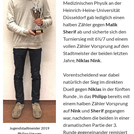
Medizinischen Physik an der
Heinrich-Heine-Universität
Düsseldorf gab lediglich einen
halben Zähler gegen
Malik
Sherif
ab und sicherte sich den
Turniersieg mit 6½/7 und einem
vollen Zähler Vorsprung auf den
Stadtmeister der beiden letzten
Jahre,
Niklas Nink
.
Vorentscheidend war dabei
natürlich der Sieg im direkten
Duell gegen
Niklas
in der fünften
Runde , in das
Philipp
bereits mit
einem halben Zähler Vorsprung
auf
Nink
und
Sherif
gegangen
war, nachdem die beiden in einer
dramatischen Partie der 3.
Jugendstadtmeister 2019
Runde gegeneinander remisiert
Philipp Nguyen