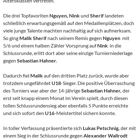
Altersklassen vertreten.
Die drei Topfavoriten
Nguyen, Nink
und
Sherif
landeten
schließlich erwartungsgemäß auf den Medaillenplätzen, doch
viele junge Talente machten nachhaltig auf sich aufmerksam.
So ging
Malik Sherif
nach seinem Remis gegen
Nguyen
mit
5/6 und einem halben Zähler Vorsprung auf
Nink
in die
Schlussrunde, erlitt dort aber seine einzige Turnierniederlage
gegen
Sebastian Hahner.
Dadurch fiel
Malik
auf den dritten Platz zurück, wurde aber
trotzdem ungefährdet
U18
-Sieger. Die positive Überraschung
des Turniers war aber der 14-jährige
Sebastian Hahner,
der
erst seit knapp einem Monat im Verein spielt, durch diesen
tollen Schlussrundensieg aber ebenfalls 5 Punkte erreichte
und sich sofort den
U16
-Meistertitel sichern konnte.
In toller Verfassung präsentierte sich
Lukas Petschnig,
der mit
einem Sieg in der Schlussrunde gegen
Alexander Wallrodt