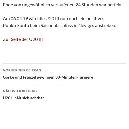
Ende von ungewöhnlich verlaufenen 24 Stunden war perfekt.
Am 06.04.19 wird die U20 III nun noch ein positives
Punktekonto beim Saisonabschluss in Neviges anstreben.
Zur Seite der U20 III
Beitragsnavigation
VORHERIGER BEITRAG
Görke und Fränzel gewinnen 30-Minuten-Turniere
NÄCHSTER BEITRAG
U20 II hält sich achtbar