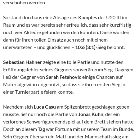
verschoben werden.
So stand durchaus eine Absage des Kampfes der U20 III im
Raum und es war bereits sehr erfreulich, dass sehr kurzfristig
noch vier Akteure gefunden werden konnten. Diese wurden
dann für ihren tollen Einsatz auch noch mit einem
unerwarteten – und glücklichen –
10:6 (3:1)
-Sieg belohnt.
Sebastian Hahner
zeigte eine tolle Partie und nutzte den
Eröffnungsfehler seines Gegners souverän zum Sieg. Dagegen
ließ der Gegner von
Sarah Fetahovic
einige Chancen auf
Materialgewinn ungenutzt, so dass sie ihren ersten Sieg in
einer Turnierpartie feiern konnte.
Nachdem sich
Luca Casu
am Spitzenbrett geschlagen geben
musste, lief nur noch die Partie von
Jonas Kuhn
, der ein
verlorenes Schwerfigurenendspiel auf dem Brett stehen hatte.
Doch an diesem Tag war Fortuna mit unserem Team im Bunde.
Sein Gegner übersah ein Matt und der Mannschaftssieg am