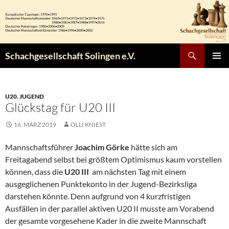
Zum
Inhalt
springen
Suchen
Schachgesellschaft Solingen e.V.
PRIMÄR
MENÜ
U20
,
JUGEND
Glückstag für U20 III
16. MÄRZ 2019
OLLI KNIEST
Mannschaftsführer
Joachim Görke
hätte sich am
Freitagabend selbst bei größtem Optimismus kaum vorstellen
können, dass die
U20 III
am nächsten Tag mit einem
ausgeglichenen Punktekonto in der Jugend-Bezirksliga
darstehen könnte. Denn aufgrund von 4 kurzfristigen
Ausfällen in der parallel aktiven U20 II musste am Vorabend
der gesamte vorgesehene Kader in die zweite Mannschaft