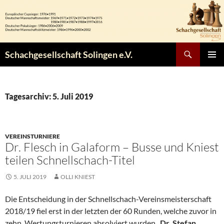
Zum
Inhalt
springen
Suchen
Schachgesellschaft Solingen e.V.
PRIMÄR
MENÜ
Tagesarchiv: 5. Juli 2019
VEREINSTURNIERE
Dr. Flesch in Galaform – Busse und Kniest
teilen Schnellschach-Titel
5. JULI 2019
OLLI KNIEST
Die Entscheidung in der Schnellschach-Vereinsmeisterschaft
2018/19 fiel erst in der letzten der 60 Runden, welche zuvor in
zehn Wertungsturnieren absolviert wurden.
Dr. Stefan