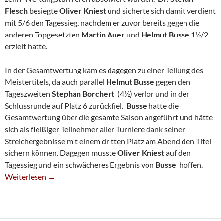
Flesch
besiegte
Oliver Kniest
und sicherte sich damit verdient
mit 5/6 den Tagessieg, nachdem er zuvor bereits gegen die
anderen Topgesetzten
Martin Auer
und
Helmut Busse
1½/2
erzielt hatte.
In der Gesamtwertung kam es dagegen zu einer Teilung des
Meistertitels, da auch parallel
Helmut Busse
gegen den
Tageszweiten
Stephan Borchert
(4½) verlor und in der
Schlussrunde auf Platz 6 zurückfiel.
Busse
hatte die
Gesamtwertung über die gesamte Saison angeführt und hätte
sich als fleißiger Teilnehmer aller Turniere dank seiner
Streichergebnisse mit einem dritten Platz am Abend den Titel
sichern können. Dagegen musste
Oliver Kniest
auf den
Tagessieg und ein schwächeres Ergebnis von
Busse
hoffen.
Dr. Flesch In Galaform – Busse Und Kniest Teilen Schnellschach-
Weiterlesen
→