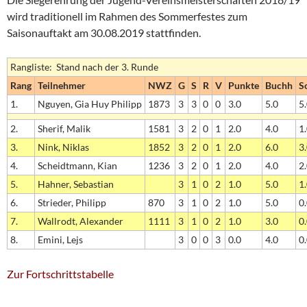
wird traditionell im Rahmen des Sommerfestes zum
Saisonauftakt am 30.08.2019 stattfinden.
Rangliste: Stand nach der 3. Runde
Rang
Teilnehmer
NWZ
G
S
R
V
Punkte
Buchh
S
1.
Nguyen, Gia Huy Philipp
1873
3
3
0
0
3.0
5.0
5
2.
Sherif, Malik
1581
3
2
0
1
2.0
4.0
1
3.
Nink, Niklas
1852
3
2
0
1
2.0
6.0
3
4.
Scheidtmann, Kian
1236
3
2
0
1
2.0
4.0
2
5.
Hahner, Sebastian
3
1
0
2
1.0
5.0
1
6.
Strieder, Philipp
870
3
1
0
2
1.0
5.0
0
7.
Wallrodt, Alexander
1111
3
1
0
2
1.0
3.0
0
8.
Emini, Lejs
3
0
0
3
0.0
4.0
0
Zur Fortschrittstabelle