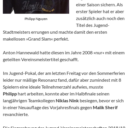
einer Saison sichern. Als
erster Spieler hat er aber
zusätzlich auch noch den
Philipp Nguyen
Titel des Jugend-
Stadtmeisters errungen und machte damit den ersten
makellosen »Grand Slam« perfekt.
Anton Hannewald hatte diesen im Jahre 2008 »nur« mit einem
geteilten Vereinsmeistertitel geschafft.
Im Jugend-Pokal, der am letzten Freitag vor den Sommerferien
leider nur mäßige Resonanz fand, dafür aber zumindest mit 8
Spielern eine ideale Teilnehmerzahl aufwies, musste
Philipp
hart arbeiten, konnte aber im Halbfinale seinen
langjährigen Teamkollegen
Niklas Nink
besiegen, bevor er sich
in einer Neuauflage des Vorjahresfinals gegen
Malik Sherif
revanchierte.
Die Siegerehrung der Jugend-Vereinsmeisterschaften 2018/19