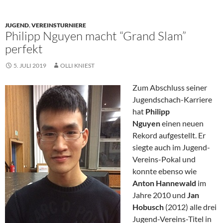
JUGEND
,
VEREINSTURNIERE
Philipp Nguyen macht “Grand Slam”
perfekt
5. JULI 2019
OLLI KNIEST
Zum Abschluss seiner
Jugendschach-Karriere
hat
Philipp
Nguyen
einen neuen
Rekord aufgestellt. Er
siegte auch im Jugend-
Vereins-Pokal und
konnte ebenso wie
Anton Hannewald
im
Jahre 2010 und
Jan
Hobusch
(2012) alle drei
Jugend-Vereins-Titel in