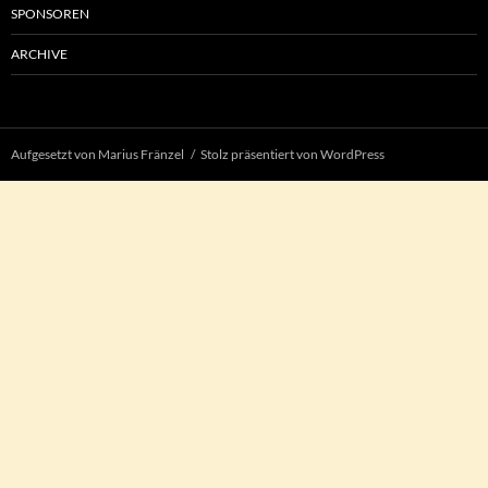
SPONSOREN
ARCHIVE
Aufgesetzt von Marius Fränzel
Stolz präsentiert von WordPress