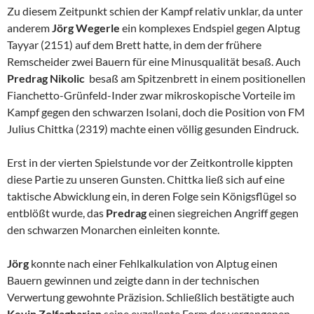
Zu diesem Zeitpunkt schien der Kampf relativ unklar, da unter
anderem
Jörg Wegerle
ein komplexes Endspiel gegen Alptug
Tayyar (2151) auf dem Brett hatte, in dem der frühere
Remscheider zwei Bauern für eine Minusqualität besaß. Auch
Predrag Nikolic
besaß am Spitzenbrett in einem positionellen
Fianchetto-Grünfeld-Inder zwar mikroskopische Vorteile im
Kampf gegen den schwarzen Isolani, doch die Position von FM
Julius Chittka (2319) machte einen völlig gesunden Eindruck.
Erst in der vierten Spielstunde vor der Zeitkontrolle kippten
diese Partie zu unseren Gunsten. Chittka ließ sich auf eine
taktische Abwicklung ein, in deren Folge sein Königsflügel so
entblößt wurde, das
Predrag
einen siegreichen Angriff gegen
den schwarzen Monarchen einleiten konnte.
Jörg
konnte nach einer Fehlkalkulation von Alptug einen
Bauern gewinnen und zeigte dann in der technischen
Verwertung gewohnte Präzision. Schließlich bestätigte auch
Kevin Zolfagharian
seine exzellente Form der vergangenen