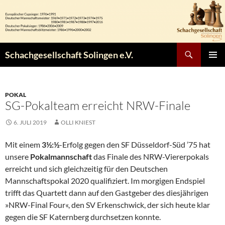
Zum
Inhalt
springen
Suchen
Schachgesellschaft Solingen e.V.
PRIMÄR
MENÜ
POKAL
SG-Pokalteam erreicht NRW-Finale
6. JULI 2019
OLLI KNIEST
Mit einem
3½:½
-Erfolg gegen den SF Düsseldorf-Süd ’75 hat
unsere
Pokalmannschaft
das Finale des NRW-Viererpokals
erreicht und sich gleichzeitig für den Deutschen
Mannschaftspokal 2020 qualifiziert. Im morgigen Endspiel
trifft das Quartett dann auf den Gastgeber des diesjährigen
»NRW-Final Four«, den SV Erkenschwick, der sich heute klar
gegen die SF Katernberg durchsetzen konnte.