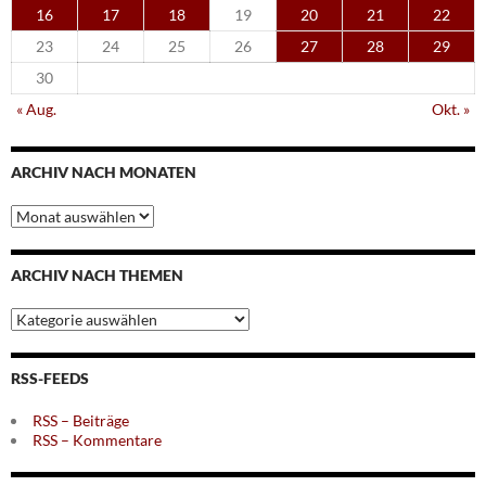
16
17
18
19
20
21
22
23
24
25
26
27
28
29
30
« Aug.
Okt. »
ARCHIV NACH MONATEN
Archiv
nach
Monaten
ARCHIV NACH THEMEN
Archiv
nach
Themen
RSS-FEEDS
RSS – Beiträge
RSS – Kommentare