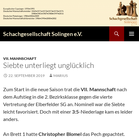
Zum
Inhalt
springen
Suchen
Schachgesellschaft Solingen e.V.
PRIMÄR
MENÜ
VII. MANNSCHAFT
Siebte unterliegt unglücklich
22. SEPTEMBER 2019
MARIUS
Zum Start in die neue Saison trat die
VII. Mannschaft
nach
dem Aufstieg in die 2. Bezirksklasse gegen die vierte
Vertretung der Elberfelder SG an. Nominell war die Siebte
leicht favorisiert. Doch mit einer
3:5
-Niederlage kam es leider
anders.
An Brett 1 hatte
Christopher Blomel
das Pech gepachtet.