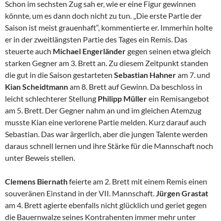
Schon im sechsten Zug sah er, wie er eine Figur gewinnen
könnte, um es dann doch nicht zu tun. „Die erste Partie der
Saison ist meist grauenhaft“, kommentierte er. Immerhin holte
er in der zweitlängsten Partie des Tages ein Remis. Das
steuerte auch
Michael Engerländer
gegen seinen etwa gleich
starken Gegner am 3. Brett an. Zu diesem Zeitpunkt standen
die gut in die Saison gestarteten
Sebastian Hahner
am 7. und
Kian Scheidtmann
am 8. Brett auf Gewinn. Da beschloss in
leicht schlechterer Stellung
Philipp Müller
ein Remisangebot
am 5. Brett. Der Gegner nahm an und im gleichen Atemzug
musste Kian eine verlorene Partie melden. Kurz darauf auch
Sebastian. Das war ärgerlich, aber die jungen Talente werden
daraus schnell lernen und ihre Stärke für die Mannschaft noch
unter Beweis stellen.
Clemens Biernath
feierte am 2. Brett mit einem Remis einen
souveränen Einstand in der VII. Mannschaft.
Jürgen Grastat
am 4. Brett agierte ebenfalls nicht glücklich und geriet gegen
die Bauernwalze seines Kontrahenten immer mehr unter