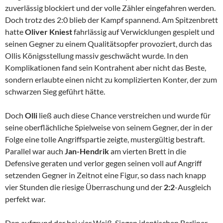
zuverlässig blockiert und der volle Zähler eingefahren werden.
Doch trotz des 2:0 blieb der Kampf spannend. Am Spitzenbrett
hatte
Oliver Kniest
fahrlässig auf Verwicklungen gespielt und
seinen Gegner zu einem Qualitätsopfer provoziert, durch das
Ollis Königsstellung massiv geschwächt wurde. In den
Komplikationen fand sein Kontrahent aber nicht das Beste,
sondern erlaubte einen nicht zu komplizierten Konter, der zum
schwarzen Sieg geführt hätte.
Doch
Olli
ließ auch diese Chance verstreichen und wurde für
seine oberflächliche Spielweise von seinem Gegner, der in der
Folge eine tolle Angriffspartie zeigte, mustergültig bestraft.
Parallel war auch
Jan-Hendrik
am vierten Brett in die
Defensive geraten und verlor gegen seinen voll auf Angriff
setzenden Gegner in Zeitnot eine Figur, so dass nach knapp
vier Stunden die riesige Überraschung und der
2:2
-Ausgleich
perfekt war.
Den aufgrund der bei vier Weiß-Siegen identischen Berliner