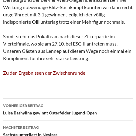
Wertung notwendige Blitz-Stichkampf konnten wir dann recht
ungefährdet mit 3:1 gewinnen, lediglich der völlig
indisponierte
Olli
unterlag trotz einer Mehrfigur nochmals.
Somit steht das Pokalteam nach dieser Zitterpartie im
Viertelfinale, wo sie am 27.10. bei ESG II antreten muss.
Unseren Gästen aus Lennep auf diesem Wege noch einmal ein
Kompliment für ihre sehr starke Leistung!
Zu den Ergebnissen der Zwischenrunde
Beitragsnavigation
VORHERIGER BEITRAG
Luisa Bashylina gewinnt Osterfelder Jugend-Open
NÄCHSTER BEITRAG
Sechste unterliegt in Neviges