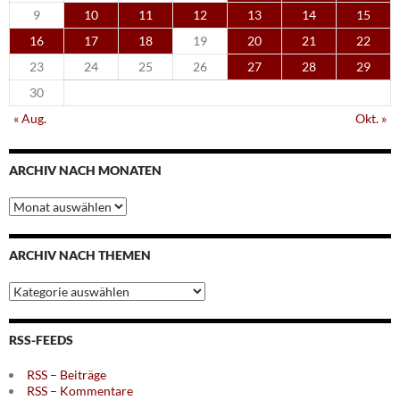
9
10
11
12
13
14
15
16
17
18
19
20
21
22
23
24
25
26
27
28
29
30
« Aug.
Okt. »
ARCHIV NACH MONATEN
Archiv
nach
Monaten
ARCHIV NACH THEMEN
Archiv
nach
Themen
RSS-FEEDS
RSS – Beiträge
RSS – Kommentare