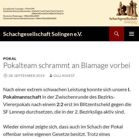
Zum
Inhalt
springen
Suchen
Schachgesellschaft Solingen e.V.
PRIMÄR
MENÜ
POKAL
Pokalteam schrammt an Blamage vorbei
28. SEPTEMBER 2019
OLLI KNIEST
Nach einer extrem schwachen Leistung konnte sich unsere
I.
Pokalmannschaft
in der Zwischenrunde des Bezirks-
Viererpokals nach einem
2:2
erst im Blitzentscheid gegen die
SF Lennep durchsetzen, die in der 2. Bezirksliga aktiv sind.
Wieder einmal zeigte sich, dass auch im Schach der Pokal
offenbar seine eigenen Gesetze besitzt. Trotz eines