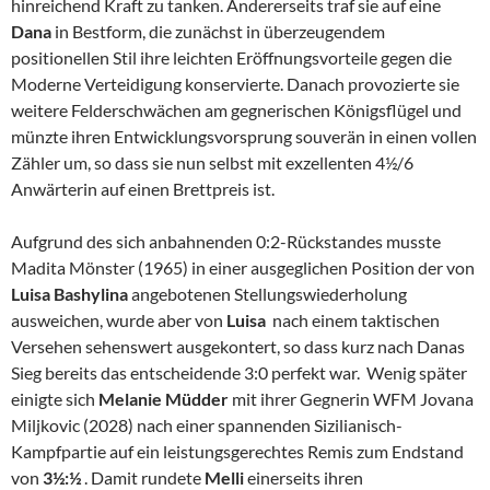
hinreichend Kraft zu tanken. Andererseits traf sie auf eine
Dana
in Bestform, die zunächst in überzeugendem
positionellen Stil ihre leichten Eröffnungsvorteile gegen die
Moderne Verteidigung konservierte. Danach provozierte sie
weitere Felderschwächen am gegnerischen Königsflügel und
münzte ihren Entwicklungsvorsprung souverän in einen vollen
Zähler um, so dass sie nun selbst mit exzellenten 4½/6
Anwärterin auf einen Brettpreis ist.
Aufgrund des sich anbahnenden 0:2-Rückstandes musste
Madita Mönster (1965) in einer ausgeglichen Position der von
Luisa Bashylina
angebotenen Stellungswiederholung
ausweichen, wurde aber von
Luisa
nach einem taktischen
Versehen sehenswert ausgekontert, so dass kurz nach Danas
Sieg bereits das entscheidende 3:0 perfekt war. Wenig später
einigte sich
Melanie Müdder
mit ihrer Gegnerin WFM Jovana
Miljkovic (2028) nach einer spannenden Sizilianisch-
Kampfpartie auf ein leistungsgerechtes Remis zum Endstand
von
3½:½
. Damit rundete
Melli
einerseits ihren