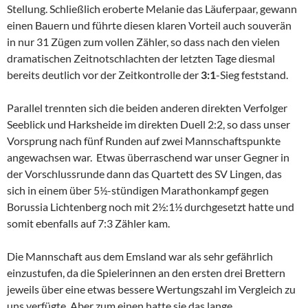
Stellung. Schließlich eroberte Melanie das Läuferpaar, gewann
einen Bauern und führte diesen klaren Vorteil auch souverän
in nur 31 Zügen zum vollen Zähler, so dass nach den vielen
dramatischen Zeitnotschlachten der letzten Tage diesmal
bereits deutlich vor der Zeitkontrolle der
3:1
-Sieg feststand.
Parallel trennten sich die beiden anderen direkten Verfolger
Seeblick und Harksheide im direkten Duell 2:2, so dass unser
Vorsprung nach fünf Runden auf zwei Mannschaftspunkte
angewachsen war. Etwas überraschend war unser Gegner in
der Vorschlussrunde dann das Quartett des SV Lingen, das
sich in einem über 5½-stündigen Marathonkampf gegen
Borussia Lichtenberg noch mit 2½:1½ durchgesetzt hatte und
somit ebenfalls auf 7:3 Zähler kam.
Die Mannschaft aus dem Emsland war als sehr gefährlich
einzustufen, da die Spielerinnen an den ersten drei Brettern
jeweils über eine etwas bessere Wertungszahl im Vergleich zu
uns verfügte. Aber zum einen hatte sie das lange