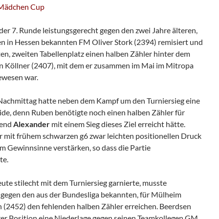
 Mädchen Cup
 der 7. Runde leistungsgerecht gegen den zwei Jahre älteren,
len in Hessen bekannten FM Oliver Stork (2394) remisiert und
lten, zweiten Tabellenplatz einen halben Zähler hinter dem
 Köllner (2407), mit dem er zusammen im Mai im Mitropa
ewesen war.
Nachmittag hatte neben dem Kampf um den Turniersieg eine
de, denn Ruben benötigte noch einen halben Zähler für
rend
Alexander
mit einem Sieg dieses Ziel erreicht hätte.
r mit frühem schwarzen g6 zwar leichten positionellen Druck
im Gewinnsinne verstärken, so dass die Partie
te.
e stilecht mit dem Turniersieg garnierte, musste
gegen den aus der Bundesliga bekannten, für Mülheim
(2452) den fehlenden halben Zähler erreichen. Beerdsen
er Position eine Niederlage gegen seinen Teamkollegen GM