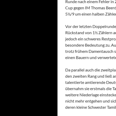
Runde nach einem Fehler in 
Cup gegen IM Thomas Beerds
5½/9 um einen halben Zähler
Vor der letzten Doppelrund
Rückstand von 1½ Zählern au
jedoch ein schweres Restpro
besondere Bedeutung zu. Aus
trotz frühem Damentausch sc
einen Bauern und verwertete
Da parallel auch die zweitpl
den zweiten Rang und ließ a
talentierte amtierende Deut
übernahm sie erstmals die T
weitere Niederlage einsteck
nicht mehr entgehen und sich
deren kleine Schwester Tamil