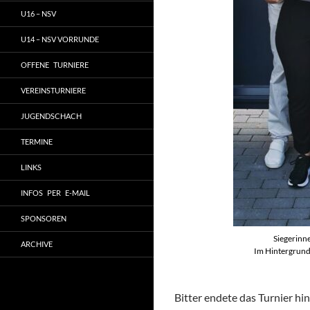
U16 – NSV
U14 – NSV VORRUNDE
OFFENE TURNIERE
VEREINSTURNIERE
JUGENDSCHACH
TERMINE
LINKS
INFOS PER E-MAIL
SPONSOREN
Siegerinn
ARCHIVE
Im Hintergrund
Bitter endete das Turnier hi