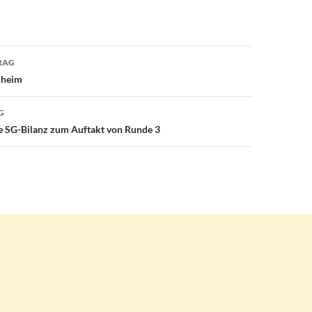
avigation
RAG
lheim
G
e SG-Bilanz zum Auftakt von Runde 3