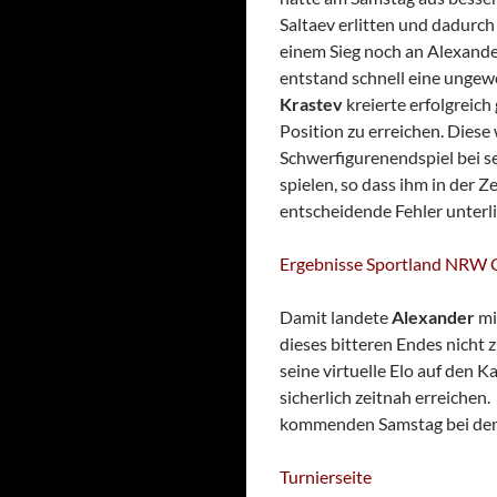
Saltaev erlitten und dadurch
einem Sieg noch an Alexander
entstand schnell eine ungew
Krastev
kreierte erfolgreic
Position zu erreichen. Diese
Schwerfigurenendspiel bei se
spielen, so dass ihm in der 
entscheidende Fehler unterli
Ergebnisse Sportland NRW 
Damit landete
Alexander
mi
dieses bitteren Endes nicht
seine virtuelle Elo auf den
sicherlich zeitnah erreichen
kommenden Samstag bei den 
Turnierseite