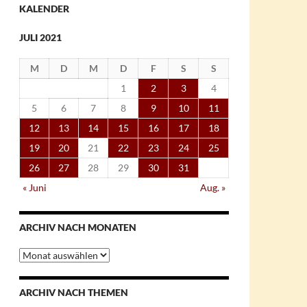
KALENDER
JULI 2021
M
D
M
D
F
S
S
1
2
3
4
5
6
7
8
9
10
11
12
13
14
15
16
17
18
19
20
21
22
23
24
25
26
27
28
29
30
31
« Juni
Aug. »
ARCHIV NACH MONATEN
Archiv
nach
Monaten
ARCHIV NACH THEMEN