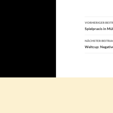
Beitragsn
VORHERIGER BEIT
Spielpraxis in Mü
NÄCHSTER BEITRA
Weltcup: Negativ