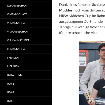
Dank eines famosen Schlussw
IV. MANNSCHAFT
Müdder
noch vom dritten au
V. MANNSCHAFT
NRW Mädchen Cup im Rahmen
ausgetragenen Dortmunder Sc
VI. MANNSCHAFT
Jährige nur wenige Wochen 
VII. MANNSCHAFT
für ihre schachliche Vita.
VIII. MANNSCHAFT
IX. MANNSCHAFT
I. FRAUEN
II. FRAUEN
U20W – DVM
U20-1
U20-2
U20-3