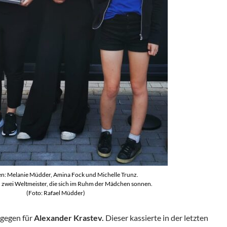
en: Melanie Müdder, Amina Fock und Michelle Trunz.
 zwei Weltmeister, die sich im Ruhm der Mädchen sonnen.
(Foto: Rafael Müdder)
ngegen für
Alexander Krastev.
Dieser kassierte in der letzten