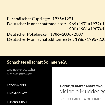
Zum
Inhalt
springen
Suchen
Schachgesellschaft Solingen e.V.
Zwölffacher Deutscher
Mannschaftsmeister
I. MANNSCHAFT
JUGEND
,
TURNIERE ANDERSWO
Melanie Müdder g
II. MANNSCHAFT
18. JULI 2021
OLLI KNIEST
III. MANNSCHAFT