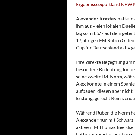
Ergebnisse Sportland NRW
Alexander Krastev
hatte in
ihm aus vielen lokalen Duel
lag so mit 5/7 auf dem getei
17jährigen FM Ruben Gideon
Cup für Deutschland aktiv g
Ihre direkte Begegnung am 
besondere Bedeutung für bei
seine zweite IM-Norm, wäh
Alex
konnte in einem Spanie
aufbauen, diesen aber nicht 
leistungsgerecht Remis ende
Während Ruben die Norm heut
Alexander
nun mit Schwarz 
aktiven IM Thomas Beerdsen 
hatte am Samstag aus besser