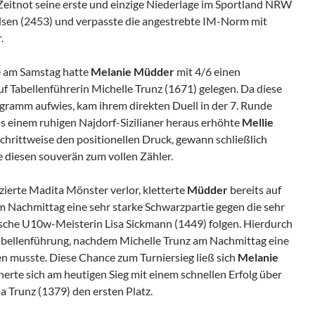
Zeitnot seine erste und einzige Niederlage im Sportland NRW
en (2453) und verpasste die angestrebte IM-Norm mit
.
e am Samstag hatte
Melanie Müdder
mit 4/6 einen
f Tabellenführerin Michelle Trunz (1671) gelegen. Da diese
gramm aufwies, kam ihrem direkten Duell in der 7. Runde
 einem ruhigen Najdorf-Sizilianer heraus erhöhte
Mellie
hrittweise den positionellen Druck, gewann schließlich
 diesen souverän zum vollen Zähler.
azierte Madita Mönster verlor, kletterte
Müdder
bereits auf
m Nachmittag eine sehr starke Schwarzpartie gegen die sehr
sche U10w-Meisterin Lisa Sickmann (1449) folgen. Hierdurch
abellenführung, nachdem Michelle Trunz am Nachmittag eine
en musste. Diese Chance zum Turniersieg ließ sich
Melanie
erte sich am heutigen Sieg mit einem schnellen Erfolg über
a Trunz (1379) den ersten Platz.