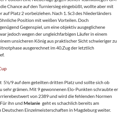
 die Chance auf den Turniersieg eingebüßt, wollte aber mit
 auf Platz 2 vorbeiziehen. Nach 1. Sc3 des Niederländers
öhnliche Position mit weißen Vorteilen. Doch
h genügend Gegenspiel, um eine objektiv ausgeglichene
 war jedoch wegen der ungleichfarbigen Läufer in einem
inem unsicheren König aus praktischer Sicht schwieriger zu
Zeitnotphase ausgerechnet im 40.Zug der letztlich
ef.
Cup
t 5½/9 auf dem geteilten dritten Platz und sollte sich ob
 zu sehr grämen. Mit 9 gewonnenen Elo-Punkten schraubte er
 Karrierebestwert von 2389 und wird die fehlenden Normen
. Für ihn und
Melanie
geht es schachlich bereits am
Deutschen Einzelmeisterschaften in Magdeburg weiter.