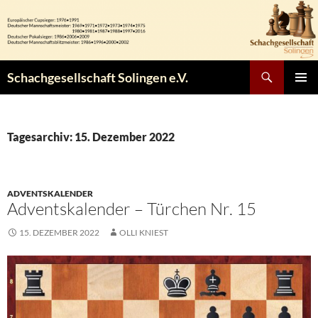
Zum
Inhalt
springen
Suchen
Schachgesellschaft Solingen e.V.
PRIMÄR
MENÜ
Tagesarchiv: 15. Dezember 2022
ADVENTSKALENDER
Adventskalender – Türchen Nr. 15
15. DEZEMBER 2022
OLLI KNIEST