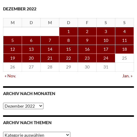
DEZEMBER 2022
M
D
M
D
F
S
S
1
2
3
4
5
6
7
8
9
10
11
12
13
14
15
16
17
18
19
20
21
22
23
24
25
26
27
28
29
30
31
« Nov.
Jan. »
ARCHIV NACH MONATEN
Archiv
nach
Monaten
ARCHIV NACH THEMEN
Archiv