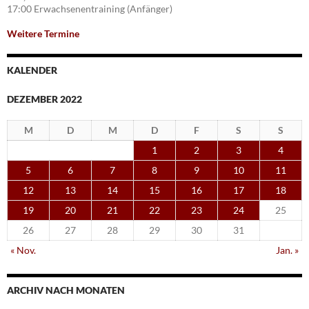
17:00 Erwachsenentraining (Anfänger)
Weitere Termine
KALENDER
DEZEMBER 2022
M
D
M
D
F
S
S
1
2
3
4
5
6
7
8
9
10
11
12
13
14
15
16
17
18
19
20
21
22
23
24
25
26
27
28
29
30
31
« Nov.
Jan. »
ARCHIV NACH MONATEN