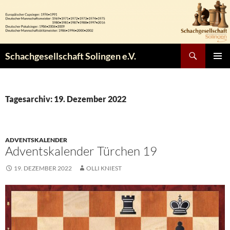
Zum
Inhalt
springen
Suchen
Schachgesellschaft Solingen e.V.
PRIMÄR
MENÜ
Tagesarchiv: 19. Dezember 2022
ADVENTSKALENDER
Adventskalender Türchen 19
19. DEZEMBER 2022
OLLI KNIEST