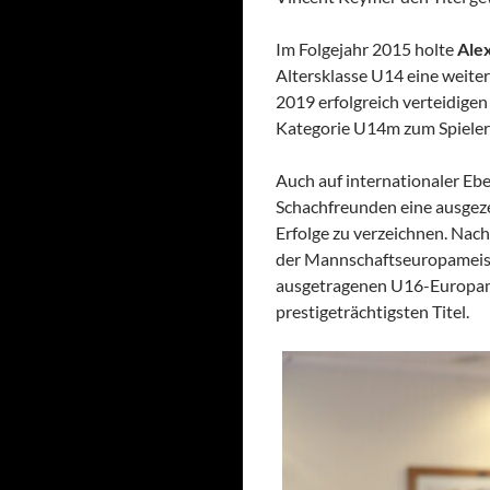
Im Folgejahr 2015 holte
Ale
Altersklasse U14 eine weiter
2019 erfolgreich verteidige
Kategorie U14m zum Spieler 
Auch auf internationaler Ebe
Schachfreunden eine ausgeze
Erfolge zu verzeichnen. Na
der Mannschaftseuropameiste
ausgetragenen U16-Europame
prestigeträchtigsten Titel.