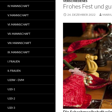
VERSCHIEDENES
Frohes Fest und gu
IV. MANNSCHAFT
24. DEZEMBER 2022
MARI
V. MANNSCHAFT
VI. MANNSCHAFT
VII. MANNSCHAFT
VIII. MANNSCHAFT
IX. MANNSCHAFT
I. FRAUEN
II. FRAUEN
U20W – DVM
U20-1
U20-2
U20-3
Die Schachgesellschaft wün