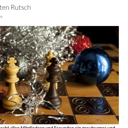
ten Rutsch
US
scht allen Mitgliedern und Freunden ein geruhsames und