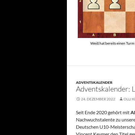
Weiß hat bereits einen Turm 
ADVENTSKALENDER
Adventskalender: 
24. DEZEMBER 2022
OLLI K
Seit Ende 2020 gehört mit
A
Nachwuchstalente zu unserem 
Deutschen U10-Meisterschaft
Vincent Keymer den Titel g