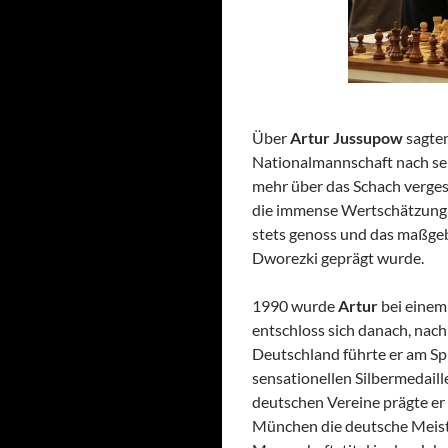
Über
Artur Jussupow
sagten
Nationalmannschaft nach sei
mehr über das Schach vergess
die immense Wertschätzung 
stets genoss und das maßgeb
Dworezki geprägt wurde.
1990 wurde
Artur
bei einem
entschloss sich danach, nach
Deutschland führte er am Sp
sensationellen Silbermedaill
deutschen Vereine prägte er
München die deutsche Meiste