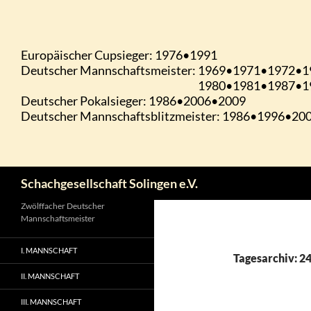
Zum
Inhalt
springen
Suchen
Schachgesellschaft Solingen e.V.
Zwölffacher Deutscher
Mannschaftsmeister
I. MANNSCHAFT
Tagesarchiv: 2
II. MANNSCHAFT
III. MANNSCHAFT