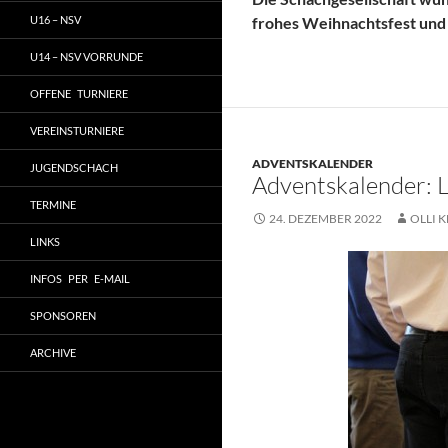
U16 – NSV
frohes Weihnachtsfest und 
U14 – NSV VORRUNDE
OFFENE TURNIERE
VEREINSTURNIERE
ADVENTSKALENDER
JUGENDSCHACH
Adventskalender: 
TERMINE
24. DEZEMBER 2022
OLLI K
LINKS
INFOS PER E-MAIL
SPONSOREN
ARCHIVE