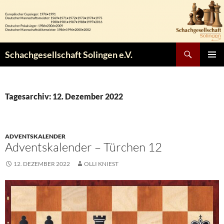
Zum
Inhalt
springen
Suchen
Schachgesellschaft Solingen e.V.
PRIMÄR
MENÜ
Tagesarchiv: 12. Dezember 2022
ADVENTSKALENDER
Adventskalender – Türchen 12
12. DEZEMBER 2022
OLLI KNIEST