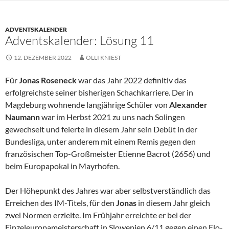
ADVENTSKALENDER
Adventskalender: Lösung 11
12. DEZEMBER 2022
OLLI KNIEST
Für
Jonas Roseneck
war das Jahr 2022 definitiv das
erfolgreichste seiner bisherigen Schachkarriere. Der in
Magdeburg wohnende langjährige Schüler von
Alexander
Naumann
war im Herbst 2021 zu uns nach Solingen
gewechselt und feierte in diesem Jahr sein Debüt in der
Bundesliga, unter anderem mit einem Remis gegen den
französischen Top-Großmeister Etienne Bacrot (2656) und
beim Europapokal in Mayrhofen.
Der Höhepunkt des Jahres war aber selbstverständlich das
Erreichen des IM-Titels, für den
Jonas
in diesem Jahr gleich
zwei Normen erzielte. Im Frühjahr erreichte er bei der
Einzeleuropameisterschaft in Slowenien 6/11 gegen einen Elo-