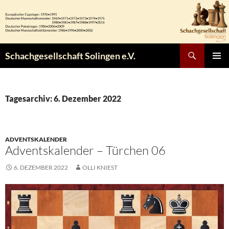
Zum
Inhalt
springen
Suchen
Schachgesellschaft Solingen e.V.
PRIMÄR
MENÜ
Tagesarchiv: 6. Dezember 2022
ADVENTSKALENDER
Adventskalender – Türchen 06
6. DEZEMBER 2022
OLLI KNIEST