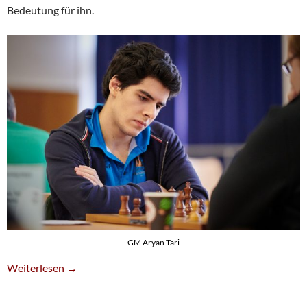
Bedeutung für ihn.
GM Aryan Tari
Adventskalender: Lösung 05
Weiterlesen
→